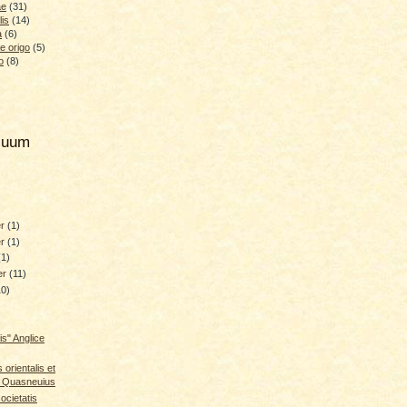
ae
(31)
lis
(14)
a
(6)
e origo
(5)
o
(8)
hiuum
er
(1)
er
(1)
(1)
er
(11)
10)
)
is" Anglice
orientalis et
s Quasneuius
ocietatis