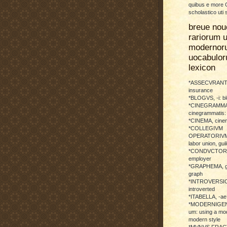
quibus e more C
scholastico uti 
breue nou
rariorum u
modernor
uocabulo
lexicon
*ASSECVRANTI
insurance
*BLOGVS, -i: b
*CINEGRAMMA
cinegrammatis:
*CINEMA, cinem
*COLLEGIVM
OPERATORIVM: 
labor union, guil
*CONDVCTOR, 
employer
*GRAPHEMA, g
graph
*INTROVERSICI
introverted
*ITABELLA, -ae,
*MODERNIGENE
um: using a mod
modern style
*MVNVS FRAC