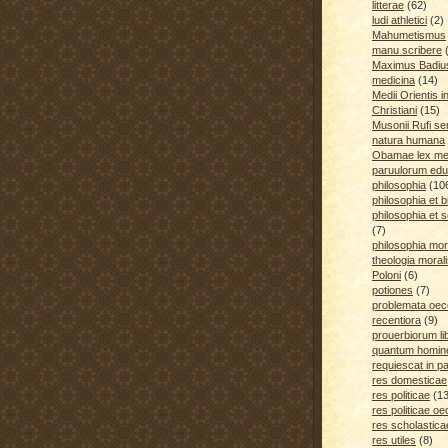
litterae
(62)
ludi athletici
(2)
Mahumetismus
manu scribere
Maximus Badiu
medicina
(14)
Medii Orientis i
Christiani
(15)
Musonii Rufi se
natura humana
Obamae lex med
paruulorum edu
philosophia
(10
philosophia et b
philosophia et s
(7)
philosophia mora
theologia moral
Poloni
(6)
potiones
(7)
problemata oe
recentiora
(9)
prouerbiorum li
quantum homines
requiescat in p
res domesticae
res politicae
(1
res politicae o
res scholastica
res utiles
(8)