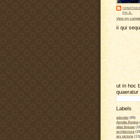
IONATHA
PH.D.
View my complet
ii qui seq
ut in hoc 
quaeratur
Labels
adoratio
(89)
Aemilia Regina
aliae linguae
(1
architectura
(26
ars pictoria
(13