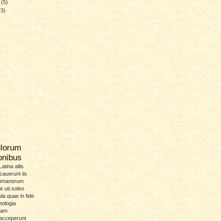
y
(5)
(3)
ulorum
ionibus
atina aliis
icauerunt iis
Romanorum
 uti soleo
la quae in fide
eologia
uam
 acceperunt