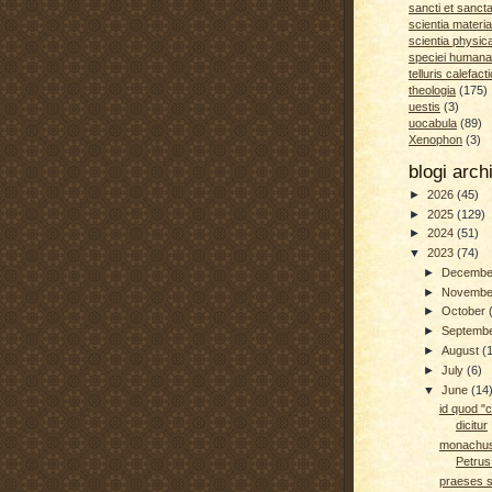
sancti et sanct
scientia materia
scientia physic
speciei humana
telluris calefacti
theologia
(175)
uestis
(3)
uocabula
(89)
Xenophon
(3)
blogi arc
►
2026
(45)
►
2025
(129)
►
2024
(51)
▼
2023
(74)
►
Decemb
►
Novemb
►
October
►
Septemb
►
August
(
►
July
(6)
▼
June
(14
id quod "c
dicitur
monachus 
Petru
praeses s