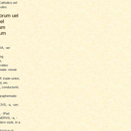
atholico uel
soleo.
orum uel
el
um
rum
A, -ae:
log
,
 video
atis: movie
trade-union,
d, etc.
conductoris:
raphematis:
VS, -a, -um:
 : iPad
RVS, -a, -
ern style, in a
TIONALE: