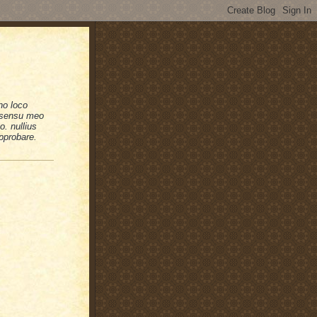
no loco
n sensu meo
. nullius
pprobare.