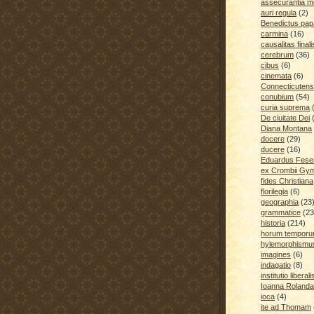
assecurantia me
auri regula
(2)
Benedictus pap
carmina
(16)
causalitas finali
cerebrum
(36)
cibus
(6)
cinemata
(6)
Connecticutens
conubium
(54)
curia suprema
De ciuitate Dei
Diana Montana
docere
(29)
ducere
(16)
Eduardus Fese
ex Crombii Gy
fides Christiana
florilegia
(6)
geographia
(23
grammatice
(23
historia
(214)
horum temporu
hylemorphismu
imagines
(6)
indagatio
(8)
institutio liberali
Ioanna Rolanda
ioca
(4)
ite ad Thomam