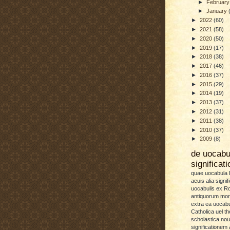
►
Februar
►
January
►
2022
(60)
►
2021
(58)
►
2020
(50)
►
2019
(17)
►
2018
(38)
►
2017
(46)
►
2016
(37)
►
2015
(29)
►
2014
(19)
►
2013
(37)
►
2012
(31)
►
2011
(38)
►
2010
(37)
►
2009
(8)
de uocab
significat
quae uocabula L
aeuis alia signif
uocabulis ex 
antiquorum more
extra ea uocabu
Catholica uel th
scholastica no
significationem