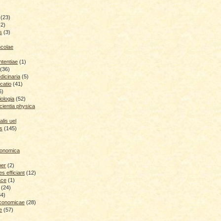
(23)
(2)
s
(3)
ncolae
ntentiae
(1)
(36)
icinaria
(5)
catio
(41)
6)
iologia
(52)
cientia physica
lis uel
is
(145)
conomica
ber
(2)
 efficiant
(12)
ace
(1)
(24)
34)
economicae
(28)
e
(57)