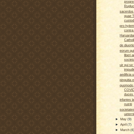
progre
Ruglu
sacerdos d
quae T
custod
pro hylem
contra
Haruardia
Cathol
de diuorti
eorum qui
liberi 
societ
uir qui se
impudi
aedificia 
pinguitia
quomodo 
COVID-
duces n
infantes 
nutriti
societate
ueterr
►
May
(9)
►
April
(7)
►
March
(6