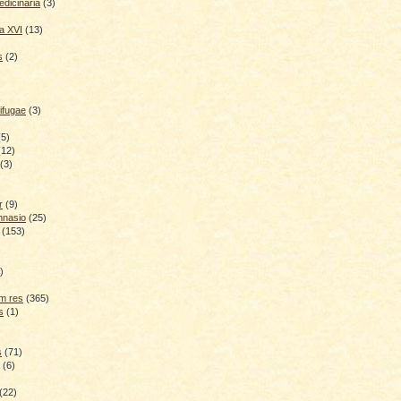
dicinaria
(3)
a XVI
(13)
s
(2)
ifugae
(3)
(5)
(12)
(3)
r
(9)
mnasio
(25)
(153)
)
)
m res
(365)
s
(1)
s
(71)
(6)
(22)