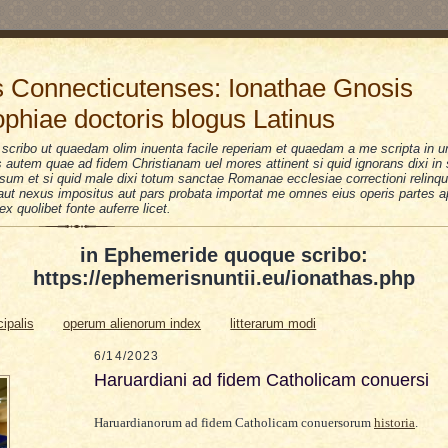
 Connecticutenses: Ionathae Gnosis
ophiae doctoris blogus Latinus
scribo ut quaedam olim inuenta facile reperiam et quaedam a me scripta in u
is autem quae ad fidem Christianam uel mores attinent si quid ignorans dixi i
sum et si quid male dixi totum sanctae Romanae ecclesiae correctioni relinquo
i aut nexus impositus aut pars probata importat me omnes eius operis partes a
 ex quolibet fonte auferre licet.
in Ephemeride quoque scribo:
https://ephemerisnuntii.eu/ionathas.php
cipalis
operum alienorum index
litterarum modi
6/14/2023
Haruardiani ad fidem Catholicam conuersi
Haruardianorum ad fidem Catholicam conuersorum
historia
.