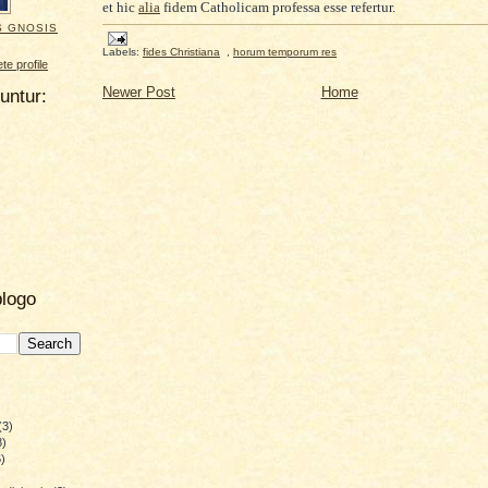
et hic
alia
fidem Catholicam professa esse refertur.
S GNOSIS
Labels:
fides Christiana
,
horum temporum res
e profile
Newer Post
Home
uuntur:
blogo
(3)
8)
)
)