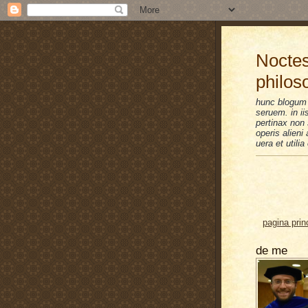
Noctes
philos
hunc blogum 
seruem. in i
pertinax non 
operis alien
uera et utilia
pagina prin
de me