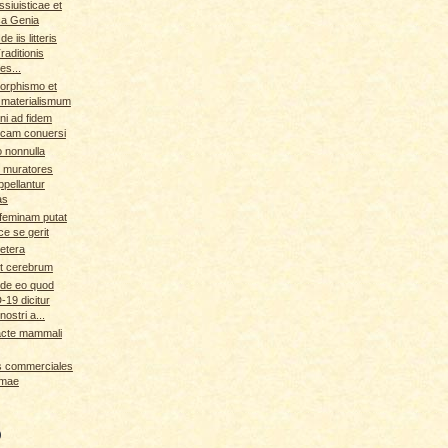
ssiuisticae et
ca Genia
e iis litteris
raditionis
es...
orphismo et
 materialismum
ni ad fidem
icam conuersi
o nonnulla
 muratores
appellantur
as
 feminam putat
ce se gerit
uetera
 et cerebrum
de eo quod
19 dicitur
ostri a...
lacte mammali
s commerciales
imae
)