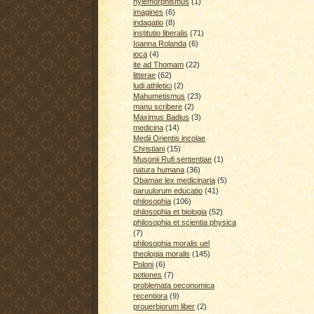
hylemorphismus
(1)
imagines
(6)
indagatio
(8)
institutio liberalis
(71)
Ioanna Rolanda
(6)
ioca
(4)
ite ad Thomam
(22)
litterae
(62)
ludi athletici
(2)
Mahumetismus
(23)
manu scribere
(2)
Maximus Badius
(3)
medicina
(14)
Medii Orientis incolae
Christiani
(15)
Musonii Rufi sententiae
(1)
natura humana
(36)
Obamae lex medicinaria
(5)
paruulorum educatio
(41)
philosophia
(106)
philosophia et biologia
(52)
philosophia et scientia physica
(7)
philosophia moralis uel
theologia moralis
(145)
Poloni
(6)
potiones
(7)
problemata oeconomica
recentiora
(9)
prouerbiorum liber
(2)