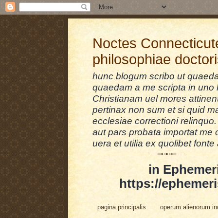
Noctes Connecticut
philosophiae doctor
hunc blogum scribo ut quaedam
quaedam a me scripta in uno l
Christianam uel mores attinent
pertinax non sum et si quid 
ecclesiae correctioni relinquo.
aut pars probata importat me 
uera et utilia ex quolibet fonte 
in Ephemer
https://ephemeri
pagina principalis
operum alienorum i