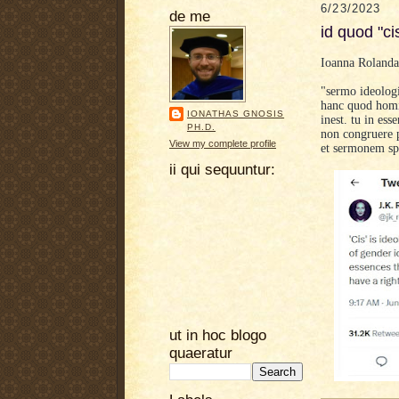
6/23/2023
de me
id quod "ci
Ioanna
Roland
"sermo ideologi
hanc quod homin
IONATHAS GNOSIS
inest. tu in es
PH.D.
non congruere p
View my complete profile
et sermonem sp
ii qui sequuntur:
ut in hoc blogo
quaeratur