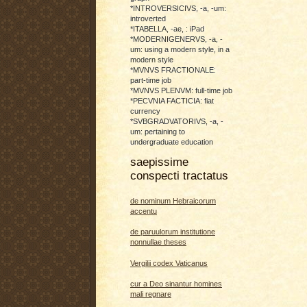
*INTROVERSICIVS, -a, -um:
introverted
*ITABELLA, -ae, : iPad
*MODERNIGENERVS, -a, -
um: using a modern style, in a
modern style
*MVNVS FRACTIONALE:
part-time job
*MVNVS PLENVM: full-time job
*PECVNIA FACTICIA: fiat
currency
*SVBGRADVATORIVS, -a, -
um: pertaining to
undergraduate education
saepissime
conspecti tractatus
de nominum Hebraicorum
accentu
de paruulorum institutione
nonnullae theses
Vergilii codex Vaticanus
cur a Deo sinantur homines
mali regnare