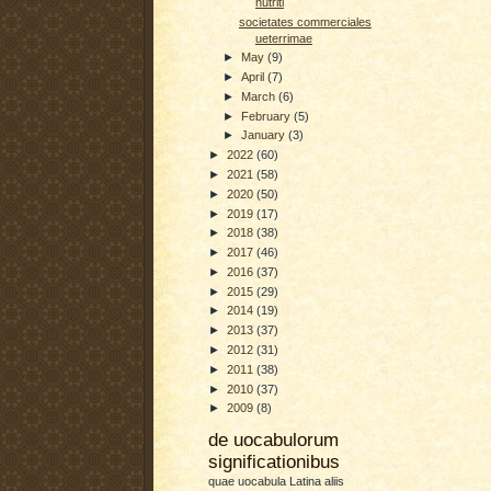
nutriti
societates commerciales
ueterrimae
►
May
(9)
►
April
(7)
►
March
(6)
►
February
(5)
►
January
(3)
►
2022
(60)
►
2021
(58)
►
2020
(50)
►
2019
(17)
►
2018
(38)
►
2017
(46)
►
2016
(37)
►
2015
(29)
►
2014
(19)
►
2013
(37)
►
2012
(31)
►
2011
(38)
►
2010
(37)
►
2009
(8)
de uocabulorum
significationibus
quae uocabula Latina aliis