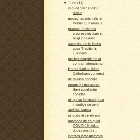
▼
June
(14)
id quod "cis" Anglice
dicitur
monachus orientalis et
Petrus Quasneuius
praeses societatis
progressiuisticae et
Rugluca Genia
sacerdos de iis litteris
quae Traditionis
custodes...
pro hylemorphismo et
contra materialismum
Haruardiani ad fidem
Catholicam conuersi
de diuortio nonnulla
eorum qui muratores
liberi appellantur
societas
uir qui se feminam putat
impudice se gerit
aedificia uetera
pinguitia et cerebrum
quomodo de eo quod
COVID-19 dicitur
duces nostri a...
infantes lacte mammali