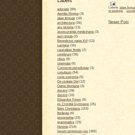
Labels
Labels:
aliae lingu
adoratio
(89)
et biologia
,
uocab
Aemilia Regina
(3)
aliae linguae
(18)
Newer Post
architectura
(26)
ars pictoria
(13)
assecurantia medicinaria
(3)
auri regula
(2)
Benedictus papa XVI
(13)
carmina
(16)
causalitas finalis
(2)
cerebrum
(36)
cibus
(6)
cinemata
(6)
Connecticutensifugae
(3)
conubium
(54)
curia suprema
(5)
De ciuitate Dei
(12)
Diana Montana
(3)
docere
(29)
ducere
(16)
Eduardus Feser
(9)
ex Crombii Gymnasio
(25)
fides Christiana
(153)
florilegia
(6)
geographia
(23)
grammatice
(23)
historia
(214)
horum temporum res
(365)