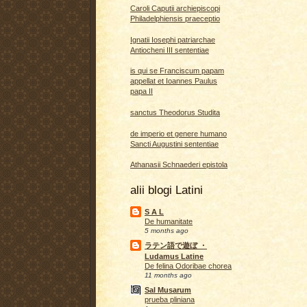
Caroli Caputii archiepiscopi
Philadelphiensis praeceptio
Ignatii Iosephi patriarchae
Antiocheni III sententiae
is qui se Franciscum papam
appellat et Ioannes Paulus
papa II
sanctus Theodorus Studita
de imperio et genere humano
Sancti Augustini sententiae
Athanasii Schnaederi epistola
alii blogi Latini
S A L
De humanitate
5 months ago
ラテン語で遊ぼ ・
Ludamus Latine
De felina Odoribae chorea
11 months ago
Sal Musarum
prueba pliniana