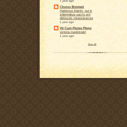
1 year ago
Chorus Breviarii
Habēmus frātrēs, quī in
sōlemnibus sacrīs prō
dēfūnctīs ministrāvērunt
1 year ago
Vir Cum Pluteo Pleno
victoria magistralis!
1 year ago
Show All