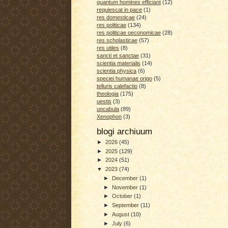
quantum homines efficiant
(12)
requiescat in pace
(1)
res domesticae
(24)
res politicae
(134)
res politicae oeconomicae
(28)
res scholasticae
(57)
res utiles
(8)
sancti et sanctae
(31)
scientia materialis
(14)
scientia physica
(6)
speciei humanae origo
(5)
telluris calefactio
(8)
theologia
(175)
uestis
(3)
uocabula
(89)
Xenophon
(3)
blogi archiuum
►
2026
(45)
►
2025
(129)
►
2024
(51)
▼
2023
(74)
►
December
(1)
►
November
(1)
►
October
(1)
►
September
(11)
►
August
(10)
►
July
(6)