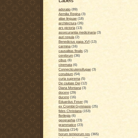
Labels
adoratio
(89)
Aemilia Regina
(3)
aliae linguae
(18)
architectura
(26)
ars pictoria
(13)
assecurantia medicinaria
(3)
auri regula
(2)
Benedictus papa XVI
(13)
carmina
(16)
causalitas finalis
(2)
cerebrum
(36)
cibus
(6)
cinemata
(6)
Connecticutensifugae
(3)
conubium
(54)
curia suprema
(5)
De ciuitate Dei
(12)
Diana Montana
(3)
docere
(29)
ducere
(16)
Eduardus Feser
(9)
ex Crombii Gymnasio
(25)
fides Christiana
(153)
florilegia
(6)
geographia
(23)
grammatice
(23)
historia
(214)
horum temporum res
(365)