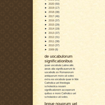
►
2020
(50)
►
2019
(17)
►
2018
(38)
►
2017
(46)
►
2016
(37)
►
2015
(29)
►
2014
(19)
►
2013
(37)
►
2012
(31)
►
2011
(38)
►
2010
(37)
►
2009
(8)
de uocabulorum
significationibus
quae uocabula Latina aliis
aeuis alia significauerunt iis
uocabulis ex Romanorum
antiquorum more uti soleo
extra ea uocabula quae in fide
Catholica uel theologia
scholastica nouam
significationem acceperunt
quibus e more Catholico uel
scholastico uti soleo.
breue nouorum uel