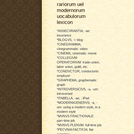
rariorum uel
modernorum
uocabulorum
lexicon
*ASSECVRANTIA, -ae:
insurance
*BLOGVS, -i: blog
*CINEGRAMMA,
cinegrammatis: video
*CINEMA, cinematis: movie
*COLLEGIVM
OPERATORIVM: trade-union,
labor union, guild, etc.
*CONDVCTOR, conductoris:
employer
*GRAPHEMA, graphematis:
graph
*INTROVERSICIVS, -a, -um:
introverted
*ITABELLA, -ae, : iPad
*MODERNIGENERVS, -a, -
um: using a modern style, in a
modern style
*MVNVS FRACTIONALE:
part-time job
*MVNVS PLENVM: full-time job
*PECVNIA FACTICIA: fiat