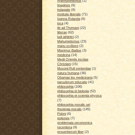
hylemorphismus
(1)
imagines
(6)
indagatio
(8)
institutio liberalis
(71)
Ioanna Rolanda
(6)
ioca
(4)
ite ad Thomam
(22)
litterae
(62)
ludi athletici
(2)
Mahumetismus
(23)
manu scribere
(2)
Maximus Badius
(3)
medicina
(14)
Medii Orientis incolae
Christiani
(15)
Musonii Rufi sententiae
(1)
natura humana
(36)
Obamae lex medicinaria
(5)
paruulorum educatio
(41)
philosophia
(106)
philosophia et biologia
(52)
philosophia et scientia physica
(7)
philosophia moralis uel
theologia moralis
(145)
Poloni
(6)
potiones
(7)
problemata oeconomica
recentiora
(9)
prouerbiorum liber
(2)