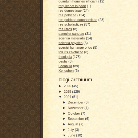
quantum homines efficiant
(12)
requiescat in pace
(1)
res domesticae
(24)
res politicae
(134)
res politicae oeconomicae
(28)
res scholasticae
(57)
res utiles
(8)
sancti et sanctae
(31)
scientia materialis
(14)
scientia physica
(6)
speciei humanae origo
(5)
telluris calefactio
(8)
theologia
(175)
uestis
(3)
uocabula
(89)
Xenophon
(3)
blogi archiuum
►
2026
(45)
►
2025
(129)
▼
2024
(51)
►
December
(6)
►
November
(1)
►
October
(7)
►
September
(6)
►
August
(7)
►
July
(3)
▼
June
(10)