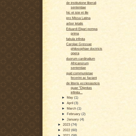
de institutione liberali
sententiae
hic et iste et ille
pro Missa Latina
arbor letalis
Eduardi Elgari pompa
prima
fabula infinita
Carolae Gressae
philosophiae doctricis
opera
duorum cardinalium
Africanorum
sententiae
quid communistae
fecerint ac faciant
de litteris ecclesiasticis
quae "Dignitas
infinita...
►
May
(1)
►
April
(3)
►
March
(1)
►
February
(2)
►
January
(4)
►
2023
(74)
►
2022
(60)
►
2021
(58)