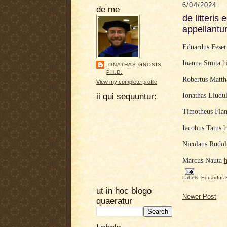
6/04/2024
de me
de litteris 
appellantu
Eduardus Feser
Ioanna Smita
h
IONATHAS GNOSIS
PH.D.
Robertus Matt
View my complete profile
ii qui sequuntur:
Ionathas Liudu
Timotheus Fla
Iacobus Tatus
h
Nicolaus Rudo
Marcus Nauta
h
Labels:
Eduardus 
ut in hoc blogo
Newer Post
quaeratur