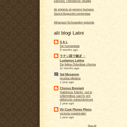
sanctus Theodorus Studita
de imperio et genere humano
Sancti Augustini sententiae
Athanasii Schnaederi epistola
alii blogi Latini
S A L
De humanitate
5 months ago
ラテン語で遊ぼ ・
Ludamus Latine
De felina Odoribae chorea
11 months ago
Sal Musarum
prueba pliniana
1 year ago
Chorus Breviarii
Habēmus frātrēs, quī in
sōlemnibus sacrīs prō
dēfūnctīs ministrāvērunt
1 year ago
Vir Cum Pluteo Pleno
victoria magistralis!
1 year ago
Show All