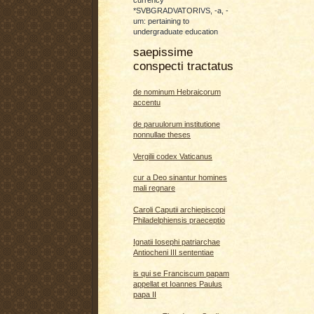
currency
*SVBGRADVATORIVS, -a, -
um: pertaining to
undergraduate education
saepissime
conspecti tractatus
de nominum Hebraicorum
accentu
de paruulorum institutione
nonnullae theses
Vergilii codex Vaticanus
cur a Deo sinantur homines
mali regnare
Caroli Caputii archiepiscopi
Philadelphiensis praeceptio
Ignatii Iosephi patriarchae
Antiocheni III sententiae
is qui se Franciscum papam
appellat et Ioannes Paulus
papa II