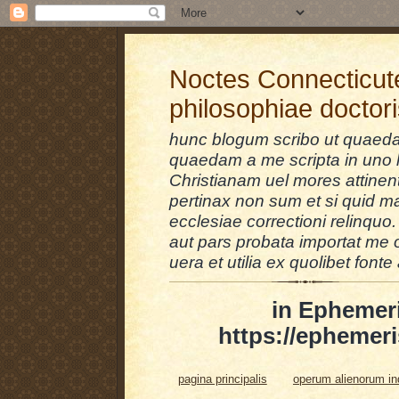
Noctes Connecticut
philosophiae doctor
hunc blogum scribo ut quaedam
quaedam a me scripta in uno l
Christianam uel mores attinent
pertinax non sum et si quid 
ecclesiae correctioni relinquo.
aut pars probata importat me 
uera et utilia ex quolibet fonte 
in Ephemer
https://ephemeri
pagina principalis
operum alienorum i