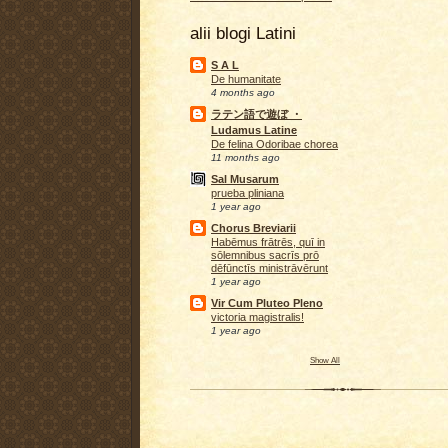
alii blogi Latini
S A L
De humanitate
4 months ago
ラテン語で遊ぼ ・
Ludamus Latine
De felina Odoribae chorea
11 months ago
Sal Musarum
prueba pliniana
1 year ago
Chorus Breviarii
Habēmus frātrēs, quī in
sōlemnibus sacrīs prō
dēfūnctīs ministrāvērunt
1 year ago
Vir Cum Pluteo Pleno
victoria magistralis!
1 year ago
Show All