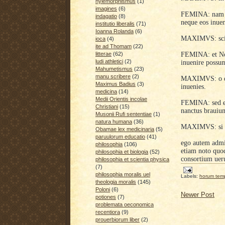
hylemorphismus
(1)
imagines
(6)
FEMINA: nam p
indagatio
(8)
neque eos inue
institutio liberalis
(71)
Ioanna Rolanda
(6)
MAXIMVS: scil
ioca
(4)
ite ad Thomam
(22)
FEMINA: et Nou
litterae
(62)
ludi athletici
(2)
inuenire possu
Mahumetismus
(23)
manu scribere
(2)
MAXIMVS: o dom
Maximus Badius
(3)
inuenies.
medicina
(14)
Medii Orientis incolae
FEMINA: sed et
Christiani
(15)
nanctus brauium
Musonii Rufi sententiae
(1)
natura humana
(36)
MAXIMVS: si ea
Obamae lex medicinaria
(5)
paruulorum educatio
(41)
ego autem admir
philosophia
(106)
etiam noto quo
philosophia et biologia
(52)
consortium ueru
philosophia et scientia physica
(7)
philosophia moralis uel
Labels:
horum tem
theologia moralis
(145)
Poloni
(6)
Newer Post
potiones
(7)
problemata oeconomica
recentiora
(9)
prouerbiorum liber
(2)