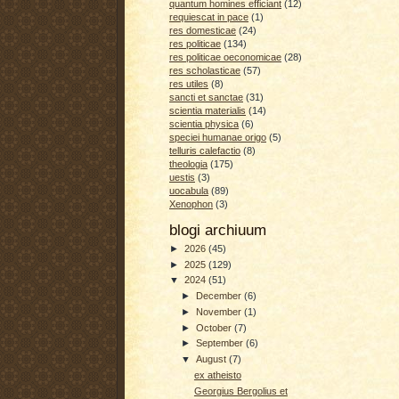
quantum homines efficiant
(12)
requiescat in pace
(1)
res domesticae
(24)
res politicae
(134)
res politicae oeconomicae
(28)
res scholasticae
(57)
res utiles
(8)
sancti et sanctae
(31)
scientia materialis
(14)
scientia physica
(6)
speciei humanae origo
(5)
telluris calefactio
(8)
theologia
(175)
uestis
(3)
uocabula
(89)
Xenophon
(3)
blogi archiuum
►
2026
(45)
►
2025
(129)
▼
2024
(51)
►
December
(6)
►
November
(1)
►
October
(7)
►
September
(6)
▼
August
(7)
ex atheisto
Georgius Bergolius et