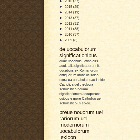
►
2016
(37)
►
2015
(29)
►
2014
(19)
►
2013
(37)
►
2012
(31)
►
2011
(38)
►
2010
(37)
►
2009
(8)
de uocabulorum
significationibus
quae uocabula Latina aliis
aeuis alia significauerunt iis
uocabulis ex Romanorum
antiquorum more uti soleo
extra ea uocabula quae in fide
Catholica uel theologia
scholastica nouam
significationem acceperunt
quibus e more Catholico uel
scholastico uti soleo.
breue nouorum uel
rariorum uel
modernorum
uocabulorum
lexicon