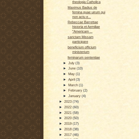
theologia Catholica
Maximus Badius de
femina quae uirum qui
non actu e...
Rebeccae Barrettae
historia et Aemiliae
"Americam ...
sanctam Missam
participare
beneficium officium
ministerium
feminarum sententiae
►
July
(3)
►
June
(10)
►
May
(1)
►
April
(3)
►
March
(1)
►
February
(2)
►
January
(4)
►
2023
(74)
►
2022
(60)
►
2021
(58)
►
2020
(50)
►
2019
(17)
►
2018
(38)
►
2017
(46)