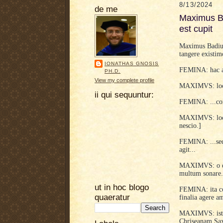
8/13/2024
de me
Maximus Ba
est cupit
Maximus Badius
tangere existi
IONATHAS GNOSIS
FEMINA: hac ae
PH.D.
View my complete profile
MAXIMVS: locus
ii qui sequuntur:
FEMINA: ...corp
MAXIMVS: locus
nescio.]
FEMINA: ...sed
agit...
MAXIMVS: o dom
multum sonare.
ut in hoc blogo
FEMINA: ita co
quaeratur
finalia agere am
MAXIMVS: istud
Chriseanam Sa