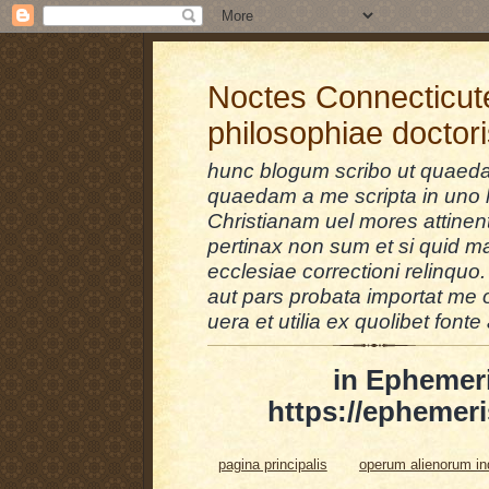
Noctes Connecticut
philosophiae doctor
hunc blogum scribo ut quaedam
quaedam a me scripta in uno l
Christianam uel mores attinent
pertinax non sum et si quid 
ecclesiae correctioni relinquo.
aut pars probata importat me 
uera et utilia ex quolibet fonte 
in Ephemer
https://ephemeri
pagina principalis
operum alienorum i