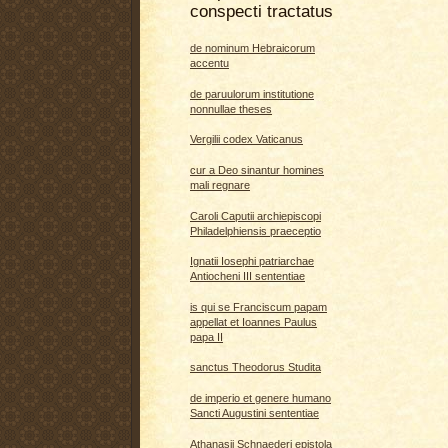
conspecti tractatus
de nominum Hebraicorum
accentu
de paruulorum institutione
nonnullae theses
Vergilii codex Vaticanus
cur a Deo sinantur homines
mali regnare
Caroli Caputii archiepiscopi
Philadelphiensis praeceptio
Ignatii Iosephi patriarchae
Antiocheni III sententiae
is qui se Franciscum papam
appellat et Ioannes Paulus
papa II
sanctus Theodorus Studita
de imperio et genere humano
Sancti Augustini sententiae
Athanasii Schnaederi epistola