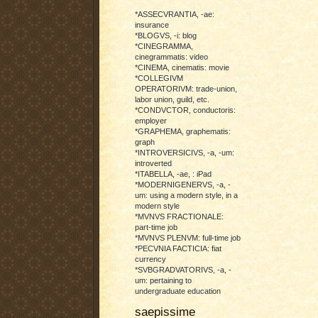
*ASSECVRANTIA, -ae:
insurance
*BLOGVS, -i: blog
*CINEGRAMMA,
cinegrammatis: video
*CINEMA, cinematis: movie
*COLLEGIVM
OPERATORIVM: trade-union,
labor union, guild, etc.
*CONDVCTOR, conductoris:
employer
*GRAPHEMA, graphematis:
graph
*INTROVERSICIVS, -a, -um:
introverted
*ITABELLA, -ae, : iPad
*MODERNIGENERVS, -a, -
um: using a modern style, in a
modern style
*MVNVS FRACTIONALE:
part-time job
*MVNVS PLENVM: full-time job
*PECVNIA FACTICIA: fiat
currency
*SVBGRADVATORIVS, -a, -
um: pertaining to
undergraduate education
saepissime