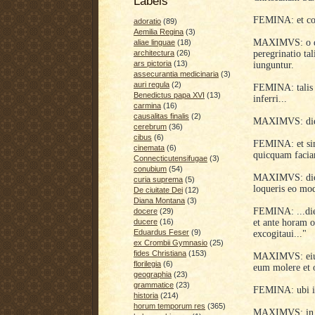
Labels
FEMINA: et con
adoratio
(89)
Aemilia Regina
(3)
MAXIMVS: o dom
aliae linguae
(18)
peregrinatio ta
architectura
(26)
ars pictoria
(13)
iunguntur.
assecurantia medicinaria
(3)
auri regula
(2)
FEMINA: talis 
Benedictus papa XVI
(13)
inferri...
carmina
(16)
causalitas finalis
(2)
MAXIMVS: die Io
cerebrum
(36)
cibus
(6)
FEMINA: et sim
cinemata
(6)
quicquam facia
Connecticutensifugae
(3)
conubium
(54)
MAXIMVS: dicis
curia suprema
(5)
loqueris eo mo
De ciuitate Dei
(12)
Diana Montana
(3)
FEMINA: ...die 
docere
(29)
et ante horam 
ducere
(16)
Eduardus Feser
(9)
excogitaui..."
ex Crombii Gymnasio
(25)
fides Christiana
(153)
MAXIMVS: eius 
florilegia
(6)
eum molere et o
geographia
(23)
grammatice
(23)
FEMINA: ubi is
historia
(214)
horum temporum res
(365)
MAXIMVS: in i