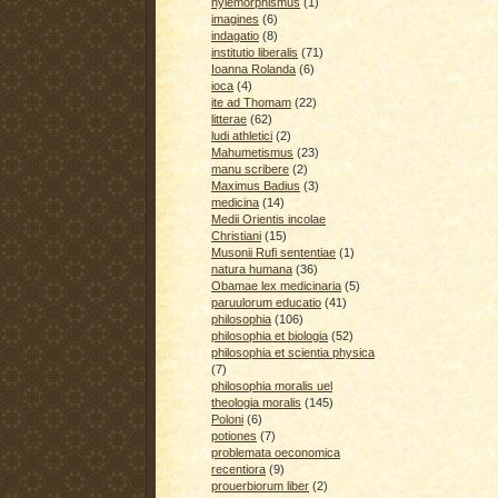
hylemorphismus
(1)
imagines
(6)
indagatio
(8)
institutio liberalis
(71)
Ioanna Rolanda
(6)
ioca
(4)
ite ad Thomam
(22)
litterae
(62)
ludi athletici
(2)
Mahumetismus
(23)
manu scribere
(2)
Maximus Badius
(3)
medicina
(14)
Medii Orientis incolae
Christiani
(15)
Musonii Rufi sententiae
(1)
natura humana
(36)
Obamae lex medicinaria
(5)
paruulorum educatio
(41)
philosophia
(106)
philosophia et biologia
(52)
philosophia et scientia physica
(7)
philosophia moralis uel
theologia moralis
(145)
Poloni
(6)
potiones
(7)
problemata oeconomica
recentiora
(9)
prouerbiorum liber
(2)