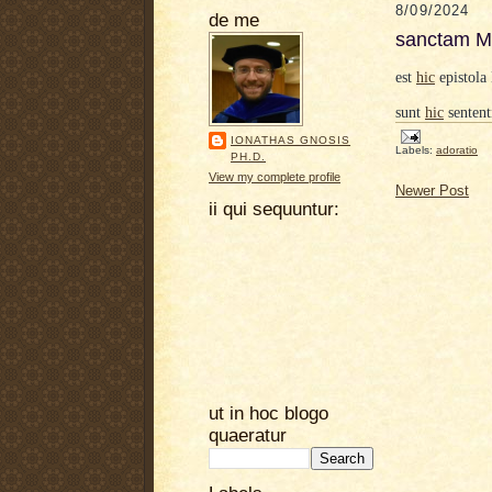
8/09/2024
de me
sanctam Mi
est
hic
epistola 
sunt
hic
sentent
IONATHAS GNOSIS
Labels:
adoratio
PH.D.
View my complete profile
Newer Post
ii qui sequuntur:
ut in hoc blogo
quaeratur