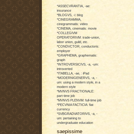
*ASSECVRANTIA, -ae:
insurance
*BLOGVS, -i: blog
*CINEGRAMMA,
cinegrammatis: video
*CINEMA, cinematis: movie
*COLLEGIVM
OPERATORIVM: trade-union,
labor union, guild, etc.
*CONDVCTOR, conductoris:
employer
*GRAPHEMA, graphematis:
graph
*INTROVERSICIVS, -a, -um:
introverted
*ITABELLA, -ae, : iPad
*MODERNIGENERVS, -a, -
um: using a modern style, in a
modern style
*MVNVS FRACTIONALE:
part-time job
*MVNVS PLENVM: full-time job
*PECVNIA FACTICIA: fiat
currency
*SVBGRADVATORIVS, -a, -
um: pertaining to
undergraduate education
saepissime