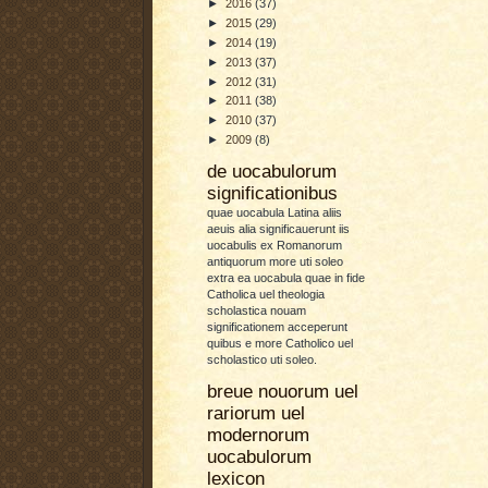
►
2016
(37)
►
2015
(29)
►
2014
(19)
►
2013
(37)
►
2012
(31)
►
2011
(38)
►
2010
(37)
►
2009
(8)
de uocabulorum
significationibus
quae uocabula Latina aliis
aeuis alia significauerunt iis
uocabulis ex Romanorum
antiquorum more uti soleo
extra ea uocabula quae in fide
Catholica uel theologia
scholastica nouam
significationem acceperunt
quibus e more Catholico uel
scholastico uti soleo.
breue nouorum uel
rariorum uel
modernorum
uocabulorum
lexicon