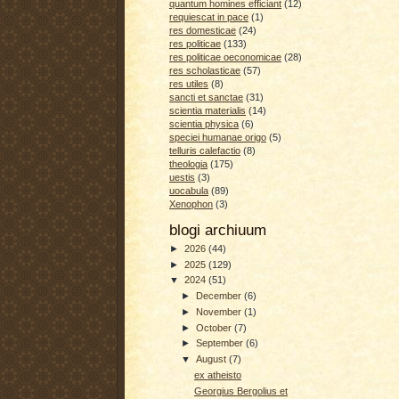
quantum homines efficiant
(12)
requiescat in pace
(1)
res domesticae
(24)
res politicae
(133)
res politicae oeconomicae
(28)
res scholasticae
(57)
res utiles
(8)
sancti et sanctae
(31)
scientia materialis
(14)
scientia physica
(6)
speciei humanae origo
(5)
telluris calefactio
(8)
theologia
(175)
uestis
(3)
uocabula
(89)
Xenophon
(3)
blogi archiuum
►
2026
(44)
►
2025
(129)
▼
2024
(51)
►
December
(6)
►
November
(1)
►
October
(7)
►
September
(6)
▼
August
(7)
ex atheisto
Georgius Bergolius et