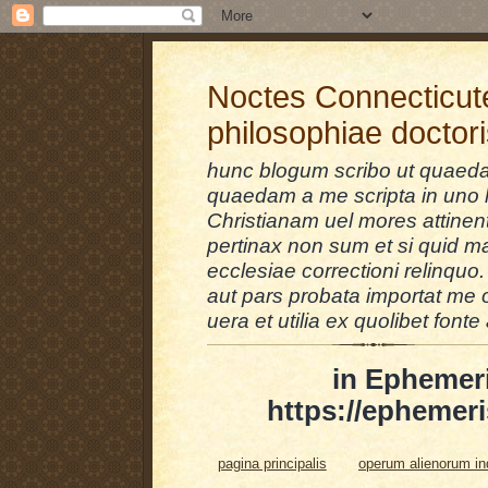
Noctes Connecticut
philosophiae doctor
hunc blogum scribo ut quaedam
quaedam a me scripta in uno l
Christianam uel mores attinent
pertinax non sum et si quid 
ecclesiae correctioni relinquo.
aut pars probata importat me 
uera et utilia ex quolibet fonte 
in Ephemer
https://ephemeri
pagina principalis
operum alienorum i