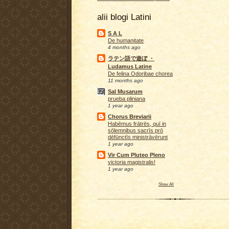
alii blogi Latini
S A L
De humanitate
4 months ago
ラテン語で遊ぼ ・
Ludamus Latine
De felina Odoribae chorea
11 months ago
Sal Musarum
prueba pliniana
1 year ago
Chorus Breviarii
Habēmus frātrēs, quī in
sōlemnibus sacrīs prō
dēfūnctīs ministrāvērunt
1 year ago
Vir Cum Pluteo Pleno
victoria magistralis!
1 year ago
Show All