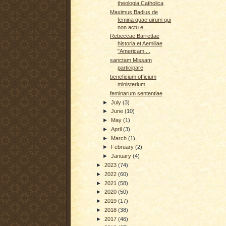
theologia Catholica
Maximus Badius de
femina quae uirum qui
non actu e...
Rebeccae Barrettae
historia et Aemiliae
"Americam ...
sanctam Missam
participare
beneficium officium
ministerium
feminarum sententiae
►
July
(3)
►
June
(10)
►
May
(1)
►
April
(3)
►
March
(1)
►
February
(2)
►
January
(4)
►
2023
(74)
►
2022
(60)
►
2021
(58)
►
2020
(50)
►
2019
(17)
►
2018
(38)
►
2017
(46)