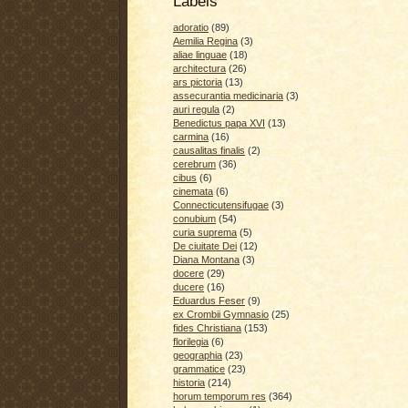
Labels
adoratio
(89)
Aemilia Regina
(3)
aliae linguae
(18)
architectura
(26)
ars pictoria
(13)
assecurantia medicinaria
(3)
auri regula
(2)
Benedictus papa XVI
(13)
carmina
(16)
causalitas finalis
(2)
cerebrum
(36)
cibus
(6)
cinemata
(6)
Connecticutensifugae
(3)
conubium
(54)
curia suprema
(5)
De ciuitate Dei
(12)
Diana Montana
(3)
docere
(29)
ducere
(16)
Eduardus Feser
(9)
ex Crombii Gymnasio
(25)
fides Christiana
(153)
florilegia
(6)
geographia
(23)
grammatice
(23)
historia
(214)
horum temporum res
(364)