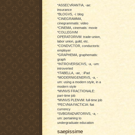
*ASSECVRANTIA, -ae:
insurance
*BLOGVS, -i: blog
*CINEGRAMMA,
cinegrammatis: video
*CINEMA, cinematis: movie
*COLLEGIVM
OPERATORIVM: trade-union,
labor union, guild, etc.
*CONDVCTOR, conductoris:
employer
*GRAPHEMA, graphematis:
graph
*INTROVERSICIVS, -a, -um:
introverted
*ITABELLA, -ae, : iPad
*MODERNIGENERVS, -a, -
um: using a modern style, in a
modern style
*MVNVS FRACTIONALE:
part-time job
*MVNVS PLENVM: full-time job
*PECVNIA FACTICIA: fiat
currency
*SVBGRADVATORIVS, -a, -
um: pertaining to
undergraduate education
saepissime