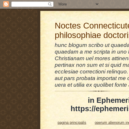
Noctes Connecticut
philosophiae doctor
hunc blogum scribo ut quaedam
quaedam a me scripta in uno l
Christianam uel mores attinent
pertinax non sum et si quid 
ecclesiae correctioni relinquo.
aut pars probata importat me 
uera et utilia ex quolibet fonte 
in Ephemer
https://ephemeri
pagina principalis
operum alienorum i