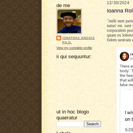
12/30/2024
de me
Ioanna Rol
"nulli sunt par
natus' est. sun
corporalem post
quam ex loboto
IONATHAS GNOSIS
fidem uestram 
PH.D.
View my complete profile
ii qui sequuntur:
ut in hoc blogo
quaeratur