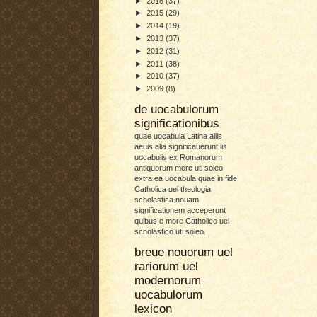
►
2016
(37)
►
2015
(29)
►
2014
(19)
►
2013
(37)
►
2012
(31)
►
2011
(38)
►
2010
(37)
►
2009
(8)
de uocabulorum
significationibus
quae uocabula Latina aliis
aeuis alia significauerunt iis
uocabulis ex Romanorum
antiquorum more uti soleo
extra ea uocabula quae in fide
Catholica uel theologia
scholastica nouam
significationem acceperunt
quibus e more Catholico uel
scholastico uti soleo.
breue nouorum uel
rariorum uel
modernorum
uocabulorum
lexicon