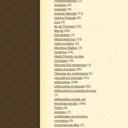
hylemorphismus
(1)
imagines
(6)
indagatio
(8)
institutio liberalis
(71)
Ioanna Rolanda
(6)
ioca
(4)
ite ad Thomam
(22)
litterae
(62)
ludi athletici
(2)
Mahumetismus
(23)
manu scribere
(2)
Maximus Badius
(3)
medicina
(14)
Medii Orientis incolae
Christiani
(15)
Musonii Rufi sententiae
(1)
natura humana
(36)
Obamae lex medicinaria
(5)
paruulorum educatio
(41)
philosophia
(106)
philosophia et biologia
(52)
philosophia et scientia physica
(7)
philosophia moralis uel
theologia moralis
(145)
Poloni
(6)
potiones
(7)
problemata oeconomica
recentiora
(9)
prouerbiorum liber
(2)