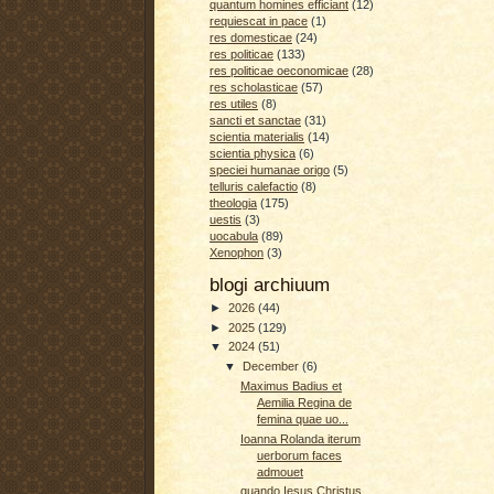
quantum homines efficiant
(12)
requiescat in pace
(1)
res domesticae
(24)
res politicae
(133)
res politicae oeconomicae
(28)
res scholasticae
(57)
res utiles
(8)
sancti et sanctae
(31)
scientia materialis
(14)
scientia physica
(6)
speciei humanae origo
(5)
telluris calefactio
(8)
theologia
(175)
uestis
(3)
uocabula
(89)
Xenophon
(3)
blogi archiuum
►
2026
(44)
►
2025
(129)
▼
2024
(51)
▼
December
(6)
Maximus Badius et
Aemilia Regina de
femina quae uo...
Ioanna Rolanda iterum
uerborum faces
admouet
quando Iesus Christus