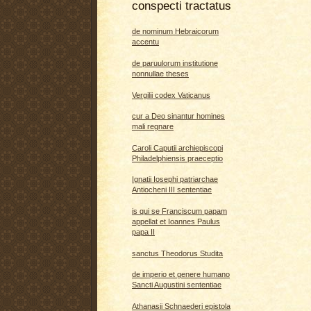
conspecti tractatus
de nominum Hebraicorum
accentu
de paruulorum institutione
nonnullae theses
Vergilii codex Vaticanus
cur a Deo sinantur homines
mali regnare
Caroli Caputii archiepiscopi
Philadelphiensis praeceptio
Ignatii Iosephi patriarchae
Antiocheni III sententiae
is qui se Franciscum papam
appellat et Ioannes Paulus
papa II
sanctus Theodorus Studita
de imperio et genere humano
Sancti Augustini sententiae
Athanasii Schnaederi epistola