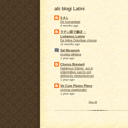
alii blogi Latini
S A L
De humanitate
4 months ago
ラテン語で遊ぼ ・
Ludamus Latine
De felina Odoribae chorea
11 months ago
Sal Musarum
prueba pliniana
1 year ago
Chorus Breviarii
Habēmus frātrēs, quī in
sōlemnibus sacrīs prō
dēfūnctīs ministrāvērunt
1 year ago
Vir Cum Pluteo Pleno
victoria magistralis!
1 year ago
Show All