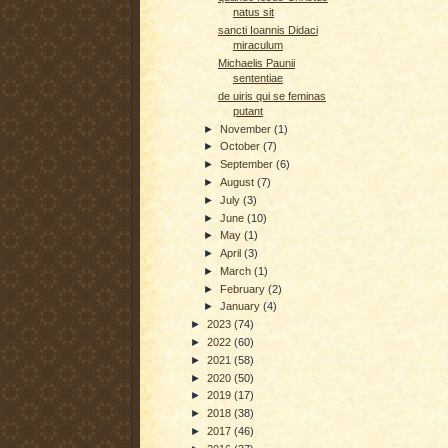
natus sit
sancti Ioannis Didaci
miraculum
Michaelis Paunii
sententiae
de uiris qui se feminas
putant
►
November
(1)
►
October
(7)
►
September
(6)
►
August
(7)
►
July
(3)
►
June
(10)
►
May
(1)
►
April
(3)
►
March
(1)
►
February
(2)
►
January
(4)
►
2023
(74)
►
2022
(60)
►
2021
(58)
►
2020
(50)
►
2019
(17)
►
2018
(38)
►
2017
(46)