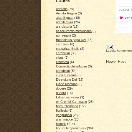
Labels
adoratio
(89)
Aemilia Regina
(3)
aliae linguae
(18)
architectura
(26)
ars pictoria
(13)
assecurantia medicinaria
(3)
auri regula
(2)
Benedictus papa XVI
(13)
carmina
(16)
causalitas finalis
(2)
Labels:
horum tem
cerebrum
(36)
cibus
(6)
Newer Post
cinemata
(6)
Connecticutensifugae
(3)
conubium
(54)
curia suprema
(5)
De ciuitate Dei
(12)
Diana Montana
(3)
docere
(29)
ducere
(16)
Eduardus Feser
(9)
ex Crombii Gymnasio
(25)
fides Christiana
(153)
florilegia
(6)
geographia
(23)
grammatice
(23)
historia
(214)
horum temporum res
(364)