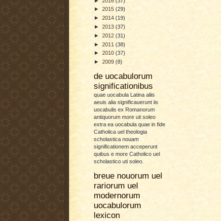
►
2016
(37)
►
2015
(29)
►
2014
(19)
►
2013
(37)
►
2012
(31)
►
2011
(38)
►
2010
(37)
►
2009
(8)
de uocabulorum
significationibus
quae uocabula Latina aliis
aeuis alia significauerunt iis
uocabulis ex Romanorum
antiquorum more uti soleo
extra ea uocabula quae in fide
Catholica uel theologia
scholastica nouam
significationem acceperunt
quibus e more Catholico uel
scholastico uti soleo.
breue nouorum uel
rariorum uel
modernorum
uocabulorum
lexicon