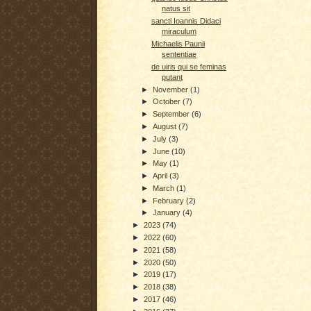
natus sit
sancti Ioannis Didaci
miraculum
Michaelis Paunii
sententiae
de uiris qui se feminas
putant
►
November
(1)
►
October
(7)
►
September
(6)
►
August
(7)
►
July
(3)
►
June
(10)
►
May
(1)
►
April
(3)
►
March
(1)
►
February
(2)
►
January
(4)
►
2023
(74)
►
2022
(60)
►
2021
(58)
►
2020
(50)
►
2019
(17)
►
2018
(38)
►
2017
(46)