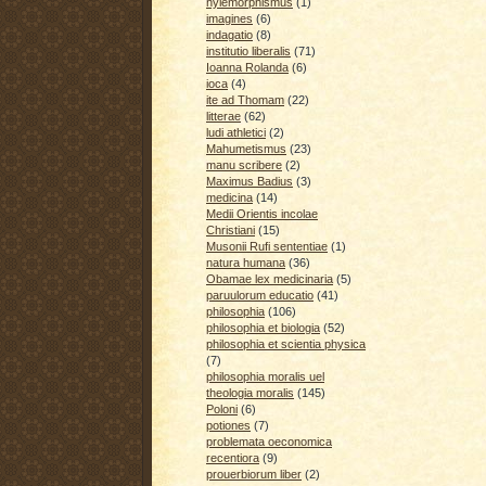
hylemorphismus
(1)
imagines
(6)
indagatio
(8)
institutio liberalis
(71)
Ioanna Rolanda
(6)
ioca
(4)
ite ad Thomam
(22)
litterae
(62)
ludi athletici
(2)
Mahumetismus
(23)
manu scribere
(2)
Maximus Badius
(3)
medicina
(14)
Medii Orientis incolae
Christiani
(15)
Musonii Rufi sententiae
(1)
natura humana
(36)
Obamae lex medicinaria
(5)
paruulorum educatio
(41)
philosophia
(106)
philosophia et biologia
(52)
philosophia et scientia physica
(7)
philosophia moralis uel
theologia moralis
(145)
Poloni
(6)
potiones
(7)
problemata oeconomica
recentiora
(9)
prouerbiorum liber
(2)