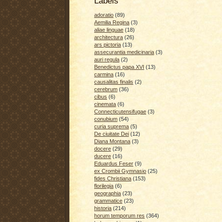
Labels
adoratio
(89)
Aemilia Regina
(3)
aliae linguae
(18)
architectura
(26)
ars pictoria
(13)
assecurantia medicinaria
(3)
auri regula
(2)
Benedictus papa XVI
(13)
carmina
(16)
causalitas finalis
(2)
cerebrum
(36)
cibus
(6)
cinemata
(6)
Connecticutensifugae
(3)
conubium
(54)
curia suprema
(5)
De ciuitate Dei
(12)
Diana Montana
(3)
docere
(29)
ducere
(16)
Eduardus Feser
(9)
ex Crombii Gymnasio
(25)
fides Christiana
(153)
florilegia
(6)
geographia
(23)
grammatice
(23)
historia
(214)
horum temporum res
(364)