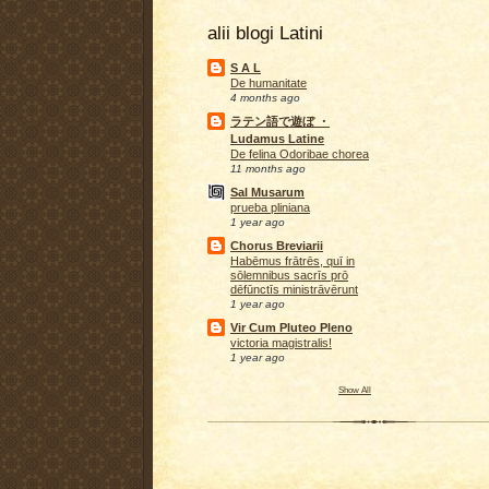
alii blogi Latini
S A L
De humanitate
4 months ago
ラテン語で遊ぼ ・
Ludamus Latine
De felina Odoribae chorea
11 months ago
Sal Musarum
prueba pliniana
1 year ago
Chorus Breviarii
Habēmus frātrēs, quī in
sōlemnibus sacrīs prō
dēfūnctīs ministrāvērunt
1 year ago
Vir Cum Pluteo Pleno
victoria magistralis!
1 year ago
Show All