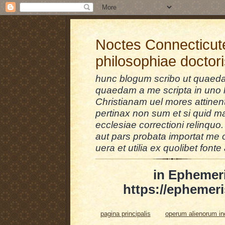
Noctes Connecticut
philosophiae doctor
hunc blogum scribo ut quaedam
quaedam a me scripta in uno l
Christianam uel mores attinent
pertinax non sum et si quid 
ecclesiae correctioni relinquo.
aut pars probata importat me 
uera et utilia ex quolibet fonte 
in Ephemer
https://ephemeri
pagina principalis
operum alienorum i