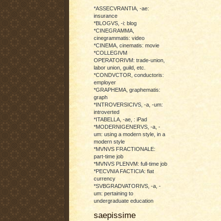
*ASSECVRANTIA, -ae:
insurance
*BLOGVS, -i: blog
*CINEGRAMMA,
cinegrammatis: video
*CINEMA, cinematis: movie
*COLLEGIVM
OPERATORIVM: trade-union,
labor union, guild, etc.
*CONDVCTOR, conductoris:
employer
*GRAPHEMA, graphematis:
graph
*INTROVERSICIVS, -a, -um:
introverted
*ITABELLA, -ae, : iPad
*MODERNIGENERVS, -a, -
um: using a modern style, in a
modern style
*MVNVS FRACTIONALE:
part-time job
*MVNVS PLENVM: full-time job
*PECVNIA FACTICIA: fiat
currency
*SVBGRADVATORIVS, -a, -
um: pertaining to
undergraduate education
saepissime