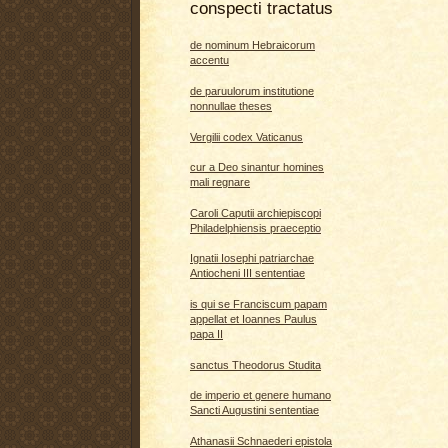
conspecti tractatus
de nominum Hebraicorum
accentu
de paruulorum institutione
nonnullae theses
Vergilii codex Vaticanus
cur a Deo sinantur homines
mali regnare
Caroli Caputii archiepiscopi
Philadelphiensis praeceptio
Ignatii Iosephi patriarchae
Antiocheni III sententiae
is qui se Franciscum papam
appellat et Ioannes Paulus
papa II
sanctus Theodorus Studita
de imperio et genere humano
Sancti Augustini sententiae
Athanasii Schnaederi epistola