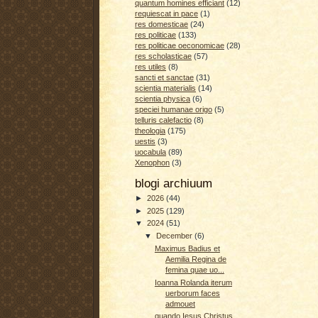
quantum homines efficiant
(12)
requiescat in pace
(1)
res domesticae
(24)
res politicae
(133)
res politicae oeconomicae
(28)
res scholasticae
(57)
res utiles
(8)
sancti et sanctae
(31)
scientia materialis
(14)
scientia physica
(6)
speciei humanae origo
(5)
telluris calefactio
(8)
theologia
(175)
uestis
(3)
uocabula
(89)
Xenophon
(3)
blogi archiuum
►
2026
(44)
►
2025
(129)
▼
2024
(51)
▼
December
(6)
Maximus Badius et
Aemilia Regina de
femina quae uo...
Ioanna Rolanda iterum
uerborum faces
admouet
quando Iesus Christus