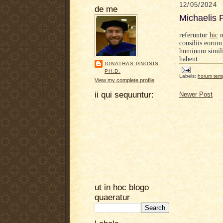
12/05/2024
de me
Michaelis 
referuntur
hic
m
consiliis eorum
hominum simili
habent.
IONATHAS GNOSIS
PH.D.
Labels:
horum tem
View my complete profile
ii qui sequuntur:
Newer Post
ut in hoc blogo
quaeratur