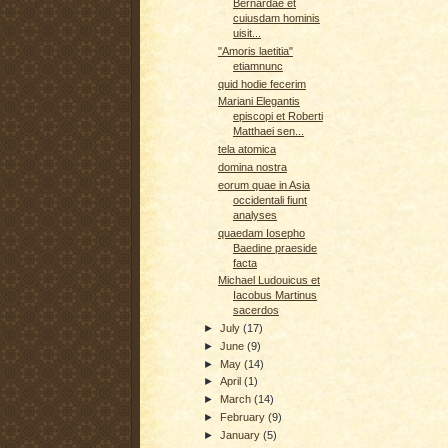
Bernardae et
cuiusdam hominis
uisit...
"Amoris laetitia"
etiamnunc
quid hodie fecerim
Mariani Elegantis
episcopi et Roberti
Matthaei sen...
tela atomica
domina nostra
eorum quae in Asia
occidentali fiunt
analyses
quaedam Iosepho
Baedine praeside
facta
Michael Ludouicus et
Iacobus Martinus
sacerdos
►
July
(17)
►
June
(9)
►
May
(14)
►
April
(1)
►
March
(14)
►
February
(9)
►
January
(5)