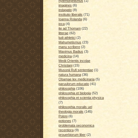
hylemorphismus
(1)
imagines
(6)
indagatio
(8)
institutio liberalis
(71)
Ioanna Rolanda
(6)
ioca
(4)
ite ad Thomam
(22)
litterae
(62)
ludi athletici
(2)
Mahumetismus
(23)
manu scribere
(2)
Maximus Badius
(3)
medicina
(14)
Medii Orientis incolae
Christiani
(15)
Musonii Rufi sententiae
(1)
natura humana
(36)
Obamae lex medicinaria
(5)
paruulorum educatio
(41)
philosophia
(106)
philosophia et biologia
(52)
philosophia et scientia physica
(7)
philosophia moralis uel
theologia moralis
(145)
Poloni
(6)
potiones
(7)
problemata oeconomica
recentiora
(9)
prouerbiorum liber
(2)