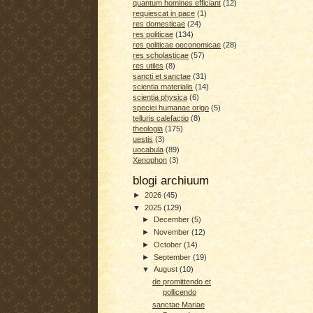
quantum homines efficiant
(12)
requiescat in pace
(1)
res domesticae
(24)
res politicae
(134)
res politicae oeconomicae
(28)
res scholasticae
(57)
res utiles
(8)
sancti et sanctae
(31)
scientia materialis
(14)
scientia physica
(6)
speciei humanae origo
(5)
telluris calefactio
(8)
theologia
(175)
uestis
(3)
uocabula
(89)
Xenophon
(3)
blogi archiuum
►
2026
(45)
▼
2025
(129)
►
December
(5)
►
November
(12)
►
October
(14)
►
September
(19)
▼
August
(10)
de promittendo et
pollicendo
sanctae Mariae