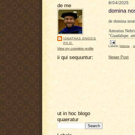
8/04/2025
de me
domina nos
de domina nost
Antonius Nebri
"Guadalupe.
am
IONATHAS GNOSIS
PH.D.
Labels:
historia
,
s
View my complete profile
ii qui sequuntur:
Newer Post
ut in hoc blogo
quaeratur