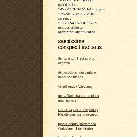
*MVNVS FRACTIONALE:
part-time job
*MVNVS PLENVM: full-time job
*PECVNIA FACTICIA: fiat
currency
*SVBGRADVATORIVS, -a, -
um: pertaining to
undergraduate education
saepissime
conspecti tractatus
de nominum Hebraicorum
accentu
de paruulorum institutione
nonnullae theses
Vergilii codex Vaticanus
cur a Deo sinantur homines
mali regnare
Caroli Caputii archiepiscopi
Philadelphiensis praeceptio
Ignatii Iosephi patriarchae
Antiocheni III sententiae