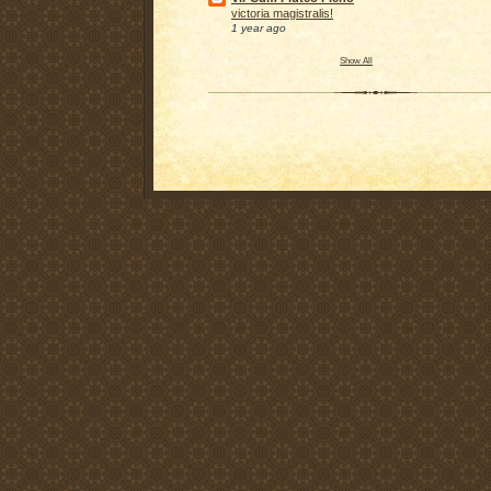
victoria magistralis!
1 year ago
Show All