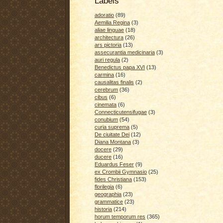
Labels
adoratio
(89)
Aemilia Regina
(3)
aliae linguae
(18)
architectura
(26)
ars pictoria
(13)
assecurantia medicinaria
(3)
auri regula
(2)
Benedictus papa XVI
(13)
carmina
(16)
causalitas finalis
(2)
cerebrum
(36)
cibus
(6)
cinemata
(6)
Connecticutensifugae
(3)
conubium
(54)
curia suprema
(5)
De ciuitate Dei
(12)
Diana Montana
(3)
docere
(29)
ducere
(16)
Eduardus Feser
(9)
ex Crombii Gymnasio
(25)
fides Christiana
(153)
florilegia
(6)
geographia
(23)
grammatice
(23)
historia
(214)
horum temporum res
(365)