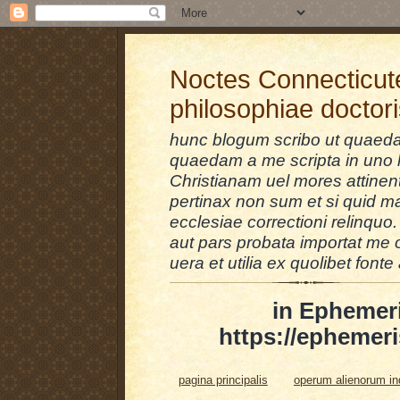
Noctes Connecticut
philosophiae doctor
hunc blogum scribo ut quaedam
quaedam a me scripta in uno l
Christianam uel mores attinent
pertinax non sum et si quid 
ecclesiae correctioni relinquo.
aut pars probata importat me 
uera et utilia ex quolibet fonte 
in Ephemer
https://ephemeri
pagina principalis
operum alienorum i