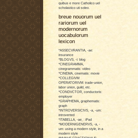
quibus e more Catholico uel
scholastico uti soleo.
breue nouorum uel
rariorum uel
modernorum
uocabulorum
lexicon
*ASSECVRANTIA, -ae:
insurance
*BLOGVS, -i: blog
*CINEGRAMMA,
cinegrammatis: video
*CINEMA, cinematis: movie
*COLLEGIVM
OPERATORIVM: trade-union,
labor union, guild, etc.
*CONDVCTOR, conductoris:
employer
*GRAPHEMA, graphematis:
graph
*INTROVERSICIVS, -a, -um:
introverted
*ITABELLA, -ae, : iPad
*MODERNIGENERVS, -a, -
um: using a modern style, in a
modern style