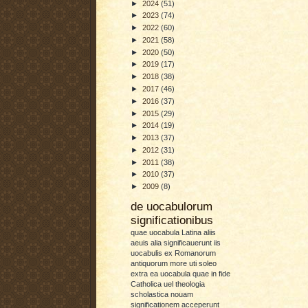
►
2024
(51)
►
2023
(74)
►
2022
(60)
►
2021
(58)
►
2020
(50)
►
2019
(17)
►
2018
(38)
►
2017
(46)
►
2016
(37)
►
2015
(29)
►
2014
(19)
►
2013
(37)
►
2012
(31)
►
2011
(38)
►
2010
(37)
►
2009
(8)
de uocabulorum
significationibus
quae uocabula Latina aliis
aeuis alia significauerunt iis
uocabulis ex Romanorum
antiquorum more uti soleo
extra ea uocabula quae in fide
Catholica uel theologia
scholastica nouam
significationem acceperunt