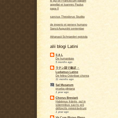
is qui se Franciscum papam
appellat et Ioannes Paulus
papa II
sanctus Theodorus Studita
de imperio et genere humano
Sancti Augustini sententiae
Athanasii Schnaederi epistola
alii blogi Latini
S A L
De humanitate
5 months ago
ラテン語で遊ぼ ・
Ludamus Latine
De felina Odoribae chorea
11 months ago
Sal Musarum
prueba pliniana
1 year ago
Chorus Breviarii
Habēmus frātrēs, quī in
sōlemnibus sacrīs prō
dēfūnctīs ministrāvērunt
1 year ago
Vir Cum Pluteo Pleno