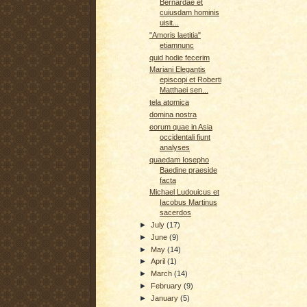
Bernardae et
cuiusdam hominis
uisit...
"Amoris laetitia"
etiamnunc
quid hodie fecerim
Mariani Elegantis
episcopi et Roberti
Matthaei sen...
tela atomica
domina nostra
eorum quae in Asia
occidentali fiunt
analyses
quaedam Iosepho
Baedine praeside
facta
Michael Ludouicus et
Iacobus Martinus
sacerdos
►
July
(17)
►
June
(9)
►
May
(14)
►
April
(1)
►
March
(14)
►
February
(9)
►
January
(5)