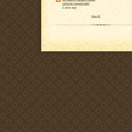
victoria magistralis!
1 year ago
Show All