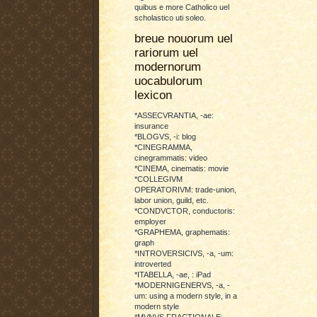
quibus e more Catholico uel
scholastico uti soleo.
breue nouorum uel
rariorum uel
modernorum
uocabulorum
lexicon
*ASSECVRANTIA, -ae:
insurance
*BLOGVS, -i: blog
*CINEGRAMMA,
cinegrammatis: video
*CINEMA, cinematis: movie
*COLLEGIVM
OPERATORIVM: trade-union,
labor union, guild, etc.
*CONDVCTOR, conductoris:
employer
*GRAPHEMA, graphematis:
graph
*INTROVERSICIVS, -a, -um:
introverted
*ITABELLA, -ae, : iPad
*MODERNIGENERVS, -a, -
um: using a modern style, in a
modern style