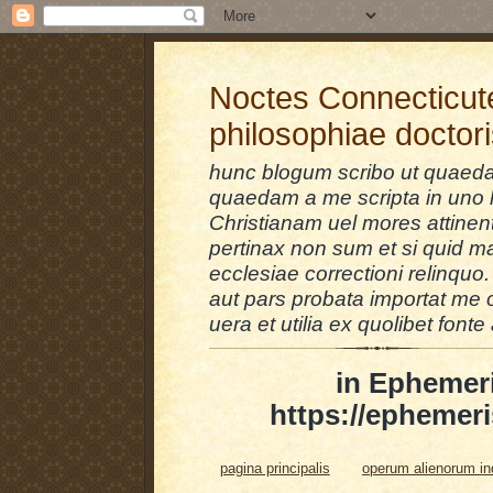
Noctes Connecticut
philosophiae doctor
hunc blogum scribo ut quaedam
quaedam a me scripta in uno l
Christianam uel mores attinent
pertinax non sum et si quid 
ecclesiae correctioni relinquo.
aut pars probata importat me 
uera et utilia ex quolibet fonte 
in Ephemer
https://ephemeri
pagina principalis
operum alienorum i