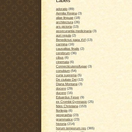
Labels
adoratio
(89)
Aemilia Regina
(3)
aliae linguae
(18)
architectura
(26)
ars pictoria
(13)
assecurantia medicinaria
(3)
auri regula
(2)
Benedictus papa XVI
(13)
carmina
(16)
causalitas finalis
(2)
cerebrum
(36)
cibus
(6)
cinemata
(6)
Connecticutensifugae
(3)
conubium
(54)
curia suprema
(5)
De ciuitate Dei
(12)
Diana Montana
(3)
docere
(29)
ducere
(16)
Eduardus Feser
(9)
ex Crombii Gymnasio
(25)
fides Christiana
(153)
florilegia
(6)
geographia
(23)
grammatice
(23)
historia
(214)
horum temporum res
(365)