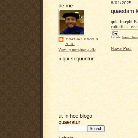
8/01/2025
de me
quaedam Io
quid Iosephi Ba
cultoribus fece
Labels:
horum tem
IONATHAS GNOSIS
PH.D.
Newer Post
View my complete profile
ii qui sequuntur:
ut in hoc blogo
quaeratur