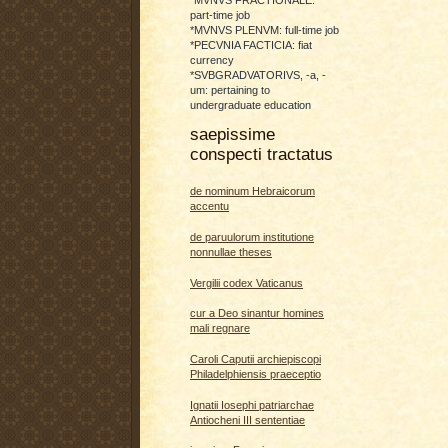
*MVNVS FRACTIONALE:
part-time job
*MVNVS PLENVM: full-time job
*PECVNIA FACTICIA: fiat
currency
*SVBGRADVATORIVS, -a, -
um: pertaining to
undergraduate education
saepissime
conspecti tractatus
de nominum Hebraicorum
accentu
de paruulorum institutione
nonnullae theses
Vergilii codex Vaticanus
cur a Deo sinantur homines
mali regnare
Caroli Caputii archiepiscopi
Philadelphiensis praeceptio
Ignatii Iosephi patriarchae
Antiocheni III sententiae