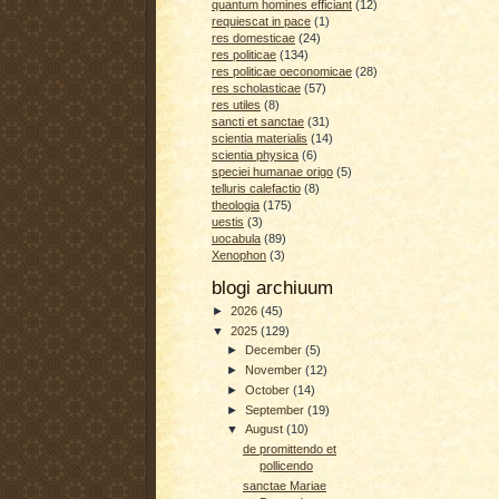
quantum homines efficiant
(12)
requiescat in pace
(1)
res domesticae
(24)
res politicae
(134)
res politicae oeconomicae
(28)
res scholasticae
(57)
res utiles
(8)
sancti et sanctae
(31)
scientia materialis
(14)
scientia physica
(6)
speciei humanae origo
(5)
telluris calefactio
(8)
theologia
(175)
uestis
(3)
uocabula
(89)
Xenophon
(3)
blogi archiuum
►
2026
(45)
▼
2025
(129)
►
December
(5)
►
November
(12)
►
October
(14)
►
September
(19)
▼
August
(10)
de promittendo et
pollicendo
sanctae Mariae