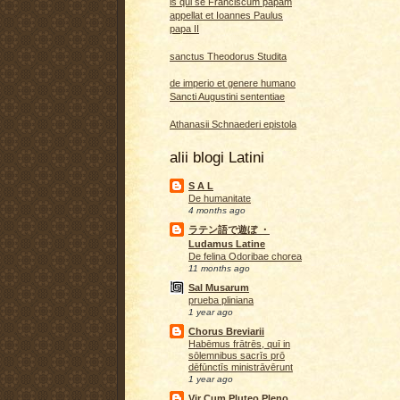
is qui se Franciscum papam
appellat et Ioannes Paulus
papa II
sanctus Theodorus Studita
de imperio et genere humano
Sancti Augustini sententiae
Athanasii Schnaederi epistola
alii blogi Latini
S A L
De humanitate
4 months ago
ラテン語で遊ぼ ・
Ludamus Latine
De felina Odoribae chorea
11 months ago
Sal Musarum
prueba pliniana
1 year ago
Chorus Breviarii
Habēmus frātrēs, quī in
sōlemnibus sacrīs prō
dēfūnctīs ministrāvērunt
1 year ago
Vir Cum Pluteo Pleno