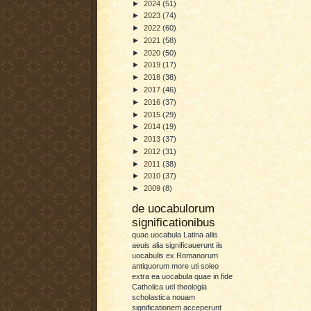
►
2024
(51)
►
2023
(74)
►
2022
(60)
►
2021
(58)
►
2020
(50)
►
2019
(17)
►
2018
(38)
►
2017
(46)
►
2016
(37)
►
2015
(29)
►
2014
(19)
►
2013
(37)
►
2012
(31)
►
2011
(38)
►
2010
(37)
►
2009
(8)
de uocabulorum
significationibus
quae uocabula Latina aliis
aeuis alia significauerunt iis
uocabulis ex Romanorum
antiquorum more uti soleo
extra ea uocabula quae in fide
Catholica uel theologia
scholastica nouam
significationem acceperunt