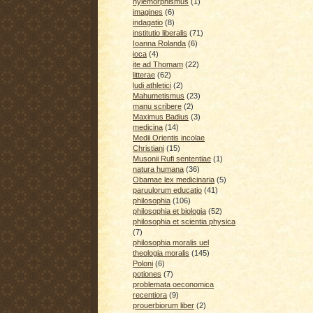
hylemorphismus
(1)
imagines
(6)
indagatio
(8)
institutio liberalis
(71)
Ioanna Rolanda
(6)
ioca
(4)
ite ad Thomam
(22)
litterae
(62)
ludi athletici
(2)
Mahumetismus
(23)
manu scribere
(2)
Maximus Badius
(3)
medicina
(14)
Medii Orientis incolae
Christiani
(15)
Musonii Rufi sententiae
(1)
natura humana
(36)
Obamae lex medicinaria
(5)
paruulorum educatio
(41)
philosophia
(106)
philosophia et biologia
(52)
philosophia et scientia physica
(7)
philosophia moralis uel
theologia moralis
(145)
Poloni
(6)
potiones
(7)
problemata oeconomica
recentiora
(9)
prouerbiorum liber
(2)