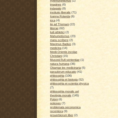
hylemorphismus
(1)
imagines
(6)
indagatio
(8)
institutio liberalis
(71)
Ioanna Rolanda
(6)
ioca
(4)
ite ad Thomam
(22)
litterae
(62)
ludi athletici
(2)
Mahumetismus
(23)
manu scribere
(2)
Maximus Badius
(3)
medicina
(14)
Medii Orientis incolae
Christiani
(15)
Musonii Rufi sententiae
(1)
natura humana
(36)
Obamae lex medicinaria
(5)
paruulorum educatio
(41)
philosophia
(106)
philosophia et biologia
(52)
philosophia et scientia physica
(7)
philosophia moralis uel
theologia moralis
(145)
Poloni
(6)
potiones
(7)
problemata oeconomica
recentiora
(9)
prouerbiorum liber
(2)