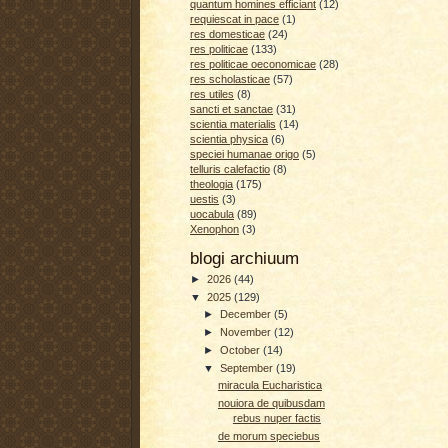
quantum homines efficiant
(12)
requiescat in pace
(1)
res domesticae
(24)
res politicae
(133)
res politicae oeconomicae
(28)
res scholasticae
(57)
res utiles
(8)
sancti et sanctae
(31)
scientia materialis
(14)
scientia physica
(6)
speciei humanae origo
(5)
telluris calefactio
(8)
theologia
(175)
uestis
(3)
uocabula
(89)
Xenophon
(3)
blogi archiuum
►
2026
(44)
▼
2025
(129)
►
December
(5)
►
November
(12)
►
October
(14)
▼
September
(19)
miracula Eucharistica
nouiora de quibusdam
rebus nuper factis
de morum speciebus