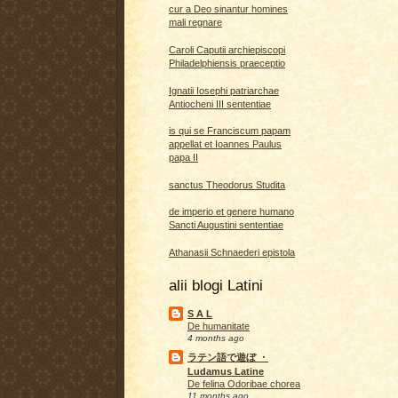
cur a Deo sinantur homines
mali regnare
Caroli Caputii archiepiscopi
Philadelphiensis praeceptio
Ignatii Iosephi patriarchae
Antiocheni III sententiae
is qui se Franciscum papam
appellat et Ioannes Paulus
papa II
sanctus Theodorus Studita
de imperio et genere humano
Sancti Augustini sententiae
Athanasii Schnaederi epistola
alii blogi Latini
S A L
De humanitate
4 months ago
ラテン語で遊ぼ ・
Ludamus Latine
De felina Odoribae chorea
11 months ago