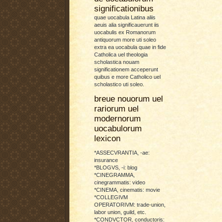
significationibus
quae uocabula Latina aliis
aeuis alia significauerunt iis
uocabulis ex Romanorum
antiquorum more uti soleo
extra ea uocabula quae in fide
Catholica uel theologia
scholastica nouam
significationem acceperunt
quibus e more Catholico uel
scholastico uti soleo.
breue nouorum uel
rariorum uel
modernorum
uocabulorum
lexicon
*ASSECVRANTIA, -ae:
insurance
*BLOGVS, -i: blog
*CINEGRAMMA,
cinegrammatis: video
*CINEMA, cinematis: movie
*COLLEGIVM
OPERATORIVM: trade-union,
labor union, guild, etc.
*CONDVCTOR, conductoris: