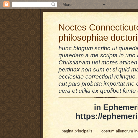
Noctes Connecticut
philosophiae doctor
hunc blogum scribo ut quaedam
quaedam a me scripta in uno l
Christianam uel mores attinent
pertinax non sum et si quid 
ecclesiae correctioni relinquo.
aut pars probata importat me 
uera et utilia ex quolibet fonte 
in Ephemer
https://ephemeri
pagina principalis
operum alienorum i