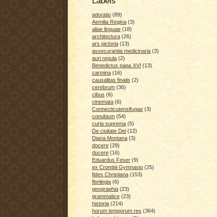
Labels
adoratio
(89)
Aemilia Regina
(3)
aliae linguae
(18)
architectura
(26)
ars pictoria
(13)
assecurantia medicinaria
(3)
auri regula
(2)
Benedictus papa XVI
(13)
carmina
(16)
causalitas finalis
(2)
cerebrum
(36)
cibus
(6)
cinemata
(6)
Connecticutensifugae
(3)
conubium
(54)
curia suprema
(5)
De ciuitate Dei
(12)
Diana Montana
(3)
docere
(29)
ducere
(16)
Eduardus Feser
(9)
ex Crombii Gymnasio
(25)
fides Christiana
(153)
florilegia
(6)
geographia
(23)
grammatice
(23)
historia
(214)
horum temporum res
(364)