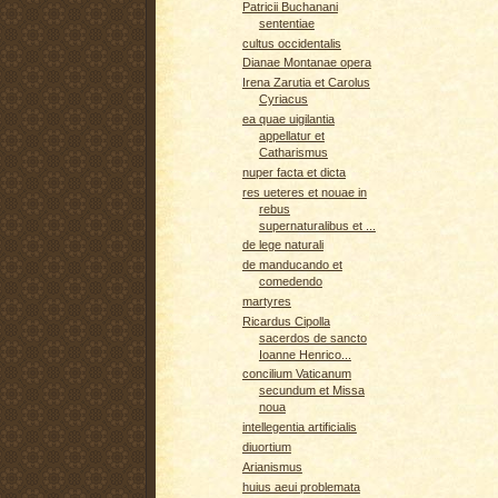
Patricii Buchanani
sententiae
cultus occidentalis
Dianae Montanae opera
Irena Zarutia et Carolus
Cyriacus
ea quae uigilantia
appellatur et
Catharismus
nuper facta et dicta
res ueteres et nouae in
rebus
supernaturalibus et ...
de lege naturali
de manducando et
comedendo
martyres
Ricardus Cipolla
sacerdos de sancto
Ioanne Henrico...
concilium Vaticanum
secundum et Missa
noua
intellegentia artificialis
diuortium
Arianismus
huius aeui problemata