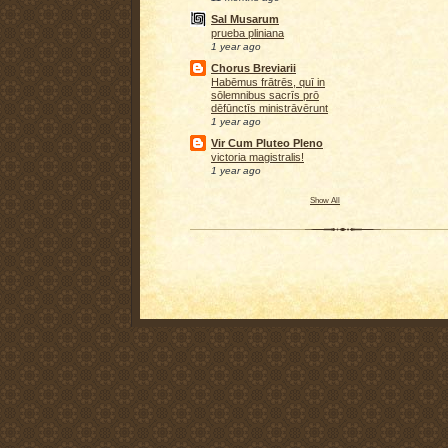
Sal Musarum
prueba pliniana
1 year ago
Chorus Breviarii
Habēmus frātrēs, quī in
sōlemnibus sacrīs prō
dēfūnctīs ministrāvērunt
1 year ago
Vir Cum Pluteo Pleno
victoria magistralis!
1 year ago
Show All