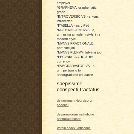
employer
*GRAPHEMA, graphematis:
graph
*INTROVERSICIVS, -a, -um:
introverted
*ITABELLA, -ae, : iPad
*MODERNIGENERVS, -a, -
um: using a modern style, in a
modern style
*MVNVS FRACTIONALE:
part-time job
*MVNVS PLENVM: full-time job
*PECVNIA FACTICIA: fiat
currency
*SVBGRADVATORIVS, -a, -
um: pertaining to
undergraduate education
saepissime
conspecti tractatus
de nominum Hebraicorum
accentu
de paruulorum institutione
nonnullae theses
Vergilii codex Vaticanus