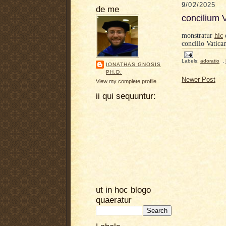
9/02/2025
de me
concilium 
monstratur
hic
concilio Vatica
Labels:
adoratio
,
IONATHAS GNOSIS
PH.D.
Newer Post
View my complete profile
ii qui sequuntur:
ut in hoc blogo
quaeratur