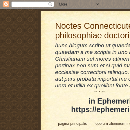
Noctes Connecticut
philosophiae doctor
hunc blogum scribo ut quaedam
quaedam a me scripta in uno l
Christianam uel mores attinent
pertinax non sum et si quid 
ecclesiae correctioni relinquo.
aut pars probata importat me 
uera et utilia ex quolibet fonte 
in Ephemer
https://ephemeri
pagina principalis
operum alienorum i