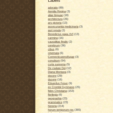
Labels
adoratio
(89)
Aemilia Regina
(3)
aliae linguae
(18)
architectura
(26)
ars pictoria
(13)
assecurantia medicinaria
(3)
auri regula
(2)
Benedictus papa XVI
(13)
carmina
(16)
causalitas finalis
(2)
cerebrum
(36)
cibus
(6)
cinemata
(6)
Connecticutensifugae
(3)
conubium
(54)
curia suprema
(5)
De ciuitate Dei
(12)
Diana Montana
(3)
docere
(29)
ducere
(16)
Eduardus Feser
(9)
ex Crombii Gymnasio
(25)
fides Christiana
(153)
florilegia
(6)
geographia
(23)
grammatice
(23)
historia
(214)
horum temporum res
(365)