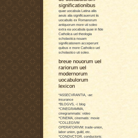
significationibus
quae uocabula Latina aliis
aeuis alia significauerunt iis
uocabulis ex Romanorum
antiquorum more uti soleo
extra ea uocabula quae in fide
Catholica uel theologia
scholastica nouam
significationem acceperunt
quibus e more Catholico uel
scholastico uti soleo.
breue nouorum uel
rariorum uel
modernorum
uocabulorum
lexicon
*ASSECVRANTIA, -ae:
insurance
*BLOGVS, -i: blog
*CINEGRAMMA,
cinegrammatis: video
*CINEMA, cinematis: movie
*COLLEGIVM
OPERATORIVM: trade-union,
labor union, guild, etc.
*CONDVCTOR, conductoris: