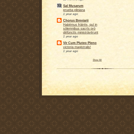
Sal Musarum
prueba pliniana
1 year ago
Chorus Breviarii
Habēmus frātrēs, quī in
sōlemnibus sacrīs prō
dēfūnctīs ministrāvērunt
1 year ago
Vir Cum Pluteo Pleno
victoria magistralis!
1 year ago
Show All