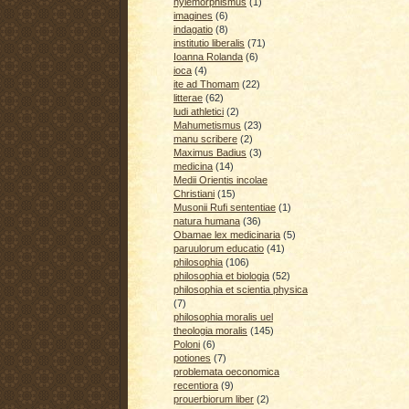
hylemorphismus
(1)
imagines
(6)
indagatio
(8)
institutio liberalis
(71)
Ioanna Rolanda
(6)
ioca
(4)
ite ad Thomam
(22)
litterae
(62)
ludi athletici
(2)
Mahumetismus
(23)
manu scribere
(2)
Maximus Badius
(3)
medicina
(14)
Medii Orientis incolae
Christiani
(15)
Musonii Rufi sententiae
(1)
natura humana
(36)
Obamae lex medicinaria
(5)
paruulorum educatio
(41)
philosophia
(106)
philosophia et biologia
(52)
philosophia et scientia physica
(7)
philosophia moralis uel
theologia moralis
(145)
Poloni
(6)
potiones
(7)
problemata oeconomica
recentiora
(9)
prouerbiorum liber
(2)