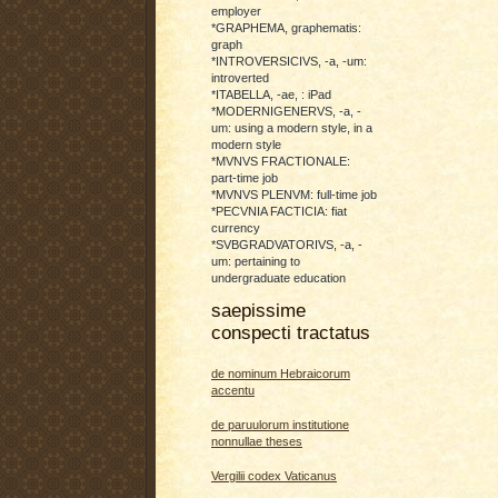
employer
*GRAPHEMA, graphematis:
graph
*INTROVERSICIVS, -a, -um:
introverted
*ITABELLA, -ae, : iPad
*MODERNIGENERVS, -a, -
um: using a modern style, in a
modern style
*MVNVS FRACTIONALE:
part-time job
*MVNVS PLENVM: full-time job
*PECVNIA FACTICIA: fiat
currency
*SVBGRADVATORIVS, -a, -
um: pertaining to
undergraduate education
saepissime
conspecti tractatus
de nominum Hebraicorum
accentu
de paruulorum institutione
nonnullae theses
Vergilii codex Vaticanus