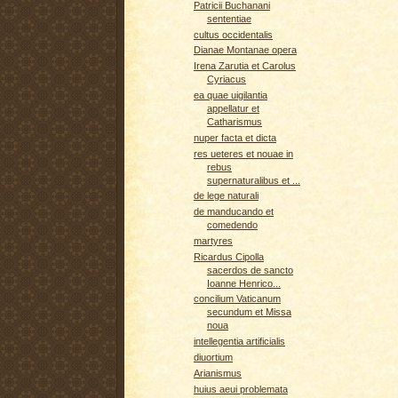
Patricii Buchanani
sententiae
cultus occidentalis
Dianae Montanae opera
Irena Zarutia et Carolus
Cyriacus
ea quae uigilantia
appellatur et
Catharismus
nuper facta et dicta
res ueteres et nouae in
rebus
supernaturalibus et ...
de lege naturali
de manducando et
comedendo
martyres
Ricardus Cipolla
sacerdos de sancto
Ioanne Henrico...
concilium Vaticanum
secundum et Missa
noua
intellegentia artificialis
diuortium
Arianismus
huius aeui problemata