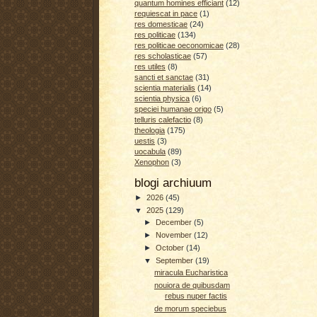
quantum homines efficiant
(12)
requiescat in pace
(1)
res domesticae
(24)
res politicae
(134)
res politicae oeconomicae
(28)
res scholasticae
(57)
res utiles
(8)
sancti et sanctae
(31)
scientia materialis
(14)
scientia physica
(6)
speciei humanae origo
(5)
telluris calefactio
(8)
theologia
(175)
uestis
(3)
uocabula
(89)
Xenophon
(3)
blogi archiuum
►
2026
(45)
▼
2025
(129)
►
December
(5)
►
November
(12)
►
October
(14)
▼
September
(19)
miracula Eucharistica
nouiora de quibusdam
rebus nuper factis
de morum speciebus