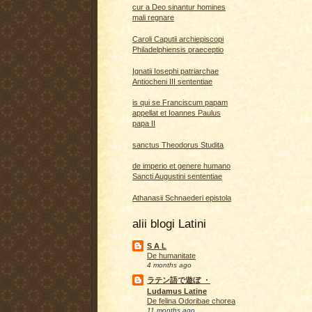
cur a Deo sinantur homines
mali regnare
Caroli Caputii archiepiscopi
Philadelphiensis praeceptio
Ignatii Iosephi patriarchae
Antiocheni III sententiae
is qui se Franciscum papam
appellat et Ioannes Paulus
papa II
sanctus Theodorus Studita
de imperio et genere humano
Sancti Augustini sententiae
Athanasii Schnaederi epistola
alii blogi Latini
S A L
De humanitate
4 months ago
ラテン語で遊ぼ ・
Ludamus Latine
De felina Odoribae chorea
11 months ago