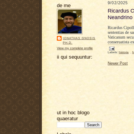
9/02/2025
de me
Ricardus C
Neandrino
Ricardus Cipol
sententias de s
Vaticanum secun
IONATHAS GNOSIS
conseruatista e
PH.D.
View my complete profile
Labels:
historia
,
h
ii qui sequuntur:
Newer Post
ut in hoc blogo
quaeratur