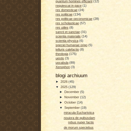
quantum homines efficiant
(12)
requiescat in pace
(1)
res domesticae
(24)
res politicae
(134)
res politicae oeconomicae
(28)
res scholasticae
(57)
res utiles
(8)
sancti et sanctae
(31)
scientia materialis
(14)
scientia physica
(6)
speciei humanae origo
(5)
telluris calefactio
(8)
theologia
(175)
uestis
(3)
uocabula
(89)
Xenophon
(3)
blogi archiuum
►
2026
(45)
▼
2025
(129)
►
December
(5)
►
November
(12)
►
October
(14)
▼
September
(19)
miracula Eucharistica
nouiora de quibusdam
rebus nuper factis
de morum speciebus