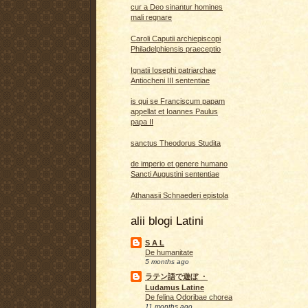
cur a Deo sinantur homines
mali regnare
Caroli Caputii archiepiscopi
Philadelphiensis praeceptio
Ignatii Iosephi patriarchae
Antiocheni III sententiae
is qui se Franciscum papam
appellat et Ioannes Paulus
papa II
sanctus Theodorus Studita
de imperio et genere humano
Sancti Augustini sententiae
Athanasii Schnaederi epistola
alii blogi Latini
S A L
De humanitate
5 months ago
ラテン語で遊ぼ ・
Ludamus Latine
De felina Odoribae chorea
11 months ago