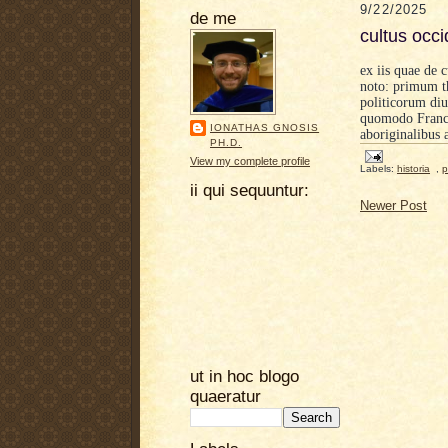
9/22/2025
de me
cultus occi
ex iis quae de 
noto: primum th
politicorum di
quomodo Franci
IONATHAS GNOSIS
aboriginalibus 
PH.D.
View my complete profile
Labels:
historia
,
p
ii qui sequuntur:
Newer Post
ut in hoc blogo
quaeratur