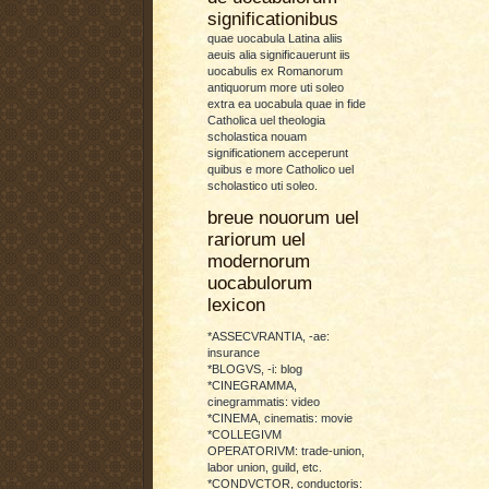
significationibus
quae uocabula Latina aliis
aeuis alia significauerunt iis
uocabulis ex Romanorum
antiquorum more uti soleo
extra ea uocabula quae in fide
Catholica uel theologia
scholastica nouam
significationem acceperunt
quibus e more Catholico uel
scholastico uti soleo.
breue nouorum uel
rariorum uel
modernorum
uocabulorum
lexicon
*ASSECVRANTIA, -ae:
insurance
*BLOGVS, -i: blog
*CINEGRAMMA,
cinegrammatis: video
*CINEMA, cinematis: movie
*COLLEGIVM
OPERATORIVM: trade-union,
labor union, guild, etc.
*CONDVCTOR, conductoris: