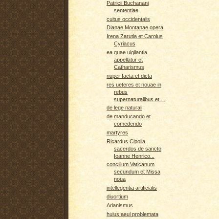
Patricii Buchanani
sententiae
cultus occidentalis
Dianae Montanae opera
Irena Zarutia et Carolus
Cyriacus
ea quae uigilantia
appellatur et
Catharismus
nuper facta et dicta
res ueteres et nouae in
rebus
supernaturalibus et ...
de lege naturali
de manducando et
comedendo
martyres
Ricardus Cipolla
sacerdos de sancto
Ioanne Henrico...
concilium Vaticanum
secundum et Missa
noua
intellegentia artificialis
diuortium
Arianismus
huius aeui problemata