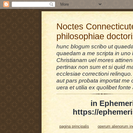
Noctes Connecticut
philosophiae doctor
hunc blogum scribo ut quaedam
quaedam a me scripta in uno l
Christianam uel mores attinent
pertinax non sum et si quid 
ecclesiae correctioni relinquo.
aut pars probata importat me 
uera et utilia ex quolibet fonte 
in Ephemer
https://ephemeri
pagina principalis
operum alienorum i