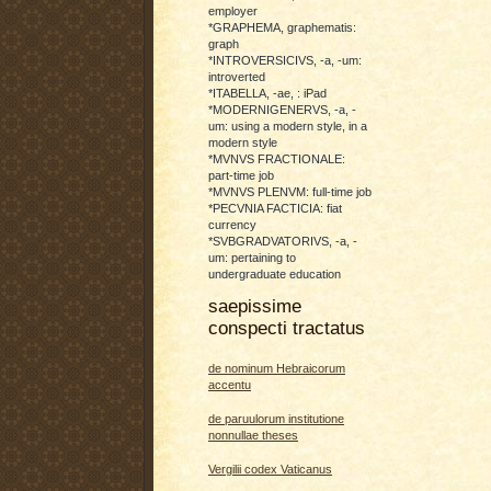
employer
*GRAPHEMA, graphematis:
graph
*INTROVERSICIVS, -a, -um:
introverted
*ITABELLA, -ae, : iPad
*MODERNIGENERVS, -a, -
um: using a modern style, in a
modern style
*MVNVS FRACTIONALE:
part-time job
*MVNVS PLENVM: full-time job
*PECVNIA FACTICIA: fiat
currency
*SVBGRADVATORIVS, -a, -
um: pertaining to
undergraduate education
saepissime
conspecti tractatus
de nominum Hebraicorum
accentu
de paruulorum institutione
nonnullae theses
Vergilii codex Vaticanus