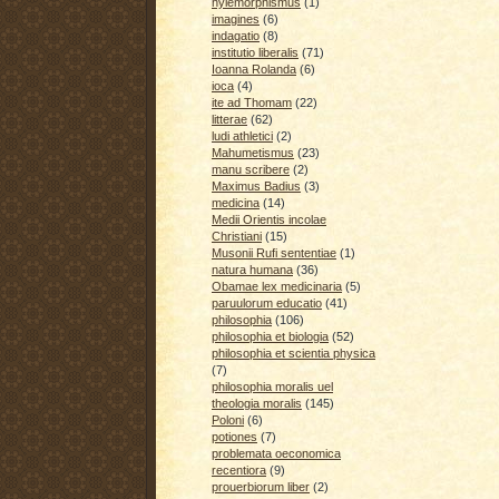
hylemorphismus
(1)
imagines
(6)
indagatio
(8)
institutio liberalis
(71)
Ioanna Rolanda
(6)
ioca
(4)
ite ad Thomam
(22)
litterae
(62)
ludi athletici
(2)
Mahumetismus
(23)
manu scribere
(2)
Maximus Badius
(3)
medicina
(14)
Medii Orientis incolae
Christiani
(15)
Musonii Rufi sententiae
(1)
natura humana
(36)
Obamae lex medicinaria
(5)
paruulorum educatio
(41)
philosophia
(106)
philosophia et biologia
(52)
philosophia et scientia physica
(7)
philosophia moralis uel
theologia moralis
(145)
Poloni
(6)
potiones
(7)
problemata oeconomica
recentiora
(9)
prouerbiorum liber
(2)