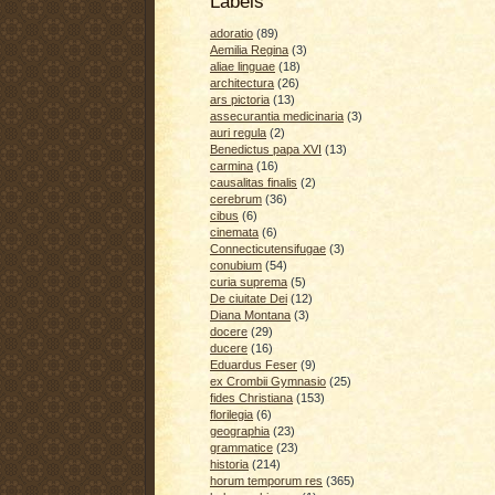
Labels
adoratio
(89)
Aemilia Regina
(3)
aliae linguae
(18)
architectura
(26)
ars pictoria
(13)
assecurantia medicinaria
(3)
auri regula
(2)
Benedictus papa XVI
(13)
carmina
(16)
causalitas finalis
(2)
cerebrum
(36)
cibus
(6)
cinemata
(6)
Connecticutensifugae
(3)
conubium
(54)
curia suprema
(5)
De ciuitate Dei
(12)
Diana Montana
(3)
docere
(29)
ducere
(16)
Eduardus Feser
(9)
ex Crombii Gymnasio
(25)
fides Christiana
(153)
florilegia
(6)
geographia
(23)
grammatice
(23)
historia
(214)
horum temporum res
(365)