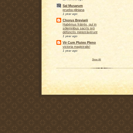
Sal Musarum
prueba pliniana
1 year ago
Chorus Breviarii
Habēmus frātrēs, quī in
sōlemnibus sacrīs prō
dēfūnctīs ministrāvērunt
1 year ago
Vir Cum Pluteo Pleno
victoria magistralis!
1 year ago
Show All