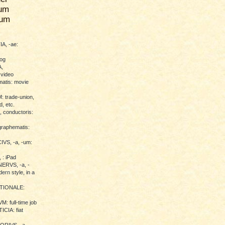
um
rum
A, -ae:
log
,
 video
atis: movie
trade-union,
d, etc.
conductoris:
raphematis:
VS, -a, -um:
 : iPad
RVS, -a, -
ern style, in a
TIONALE:
 full-time job
CIA: fiat
RIVS, -a, -