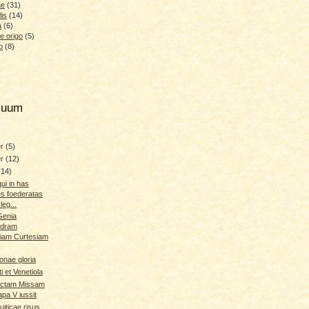
ae
(31)
lis
(14)
a
(6)
e origo
(5)
o
(8)
hiuum
er
(5)
er
(12)
(14)
ui in has
tes foederatas
leg...
Genia
ndram
iam Curtesiam
onae gloria
i et Venetiola
ctam Missam
apa V iussit
uiticae risus