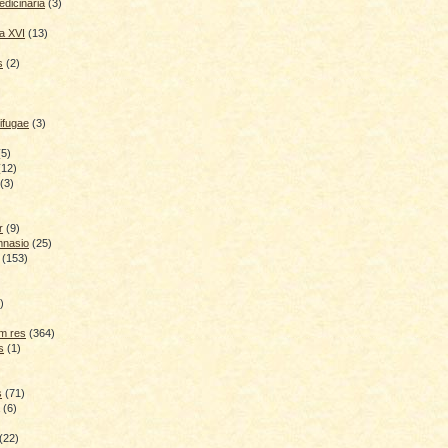
dicinaria
(3)
a XVI
(13)
s
(2)
ifugae
(3)
(5)
(12)
(3)
r
(9)
mnasio
(25)
(153)
)
)
m res
(364)
s
(1)
s
(71)
(6)
(22)