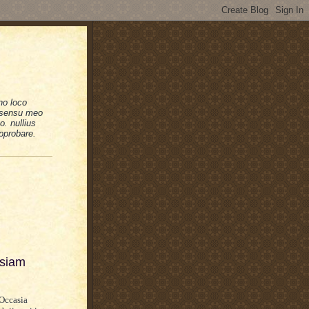
no loco
n sensu meo
. nullius
pprobare.
esiam
 Occasia