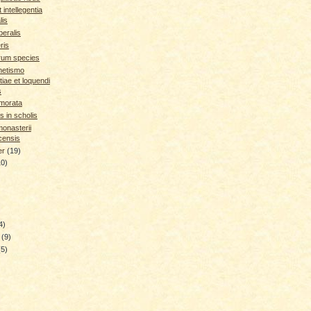
t intellegentia
lis
iberalis
ris
rum species
etismo
tiae et loquendi
s
morata
 in scholis
monasterii
censis
er
(19)
10)
4)
y
(9)
(5)