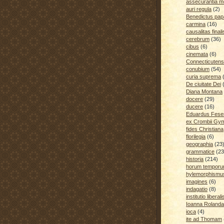
assecurantia me
auri regula
(2)
Benedictus pap
carmina
(16)
causalitas finali
cerebrum
(36)
cibus
(6)
cinemata
(6)
Connecticutens
conubium
(54)
curia suprema
De ciuitate Dei
Diana Montana
docere
(29)
ducere
(16)
Eduardus Fese
ex Crombii Gy
fides Christiana
florilegia
(6)
geographia
(23
grammatice
(23
historia
(214)
horum temporu
hylemorphismu
imagines
(6)
indagatio
(8)
institutio liberali
Ioanna Rolanda
ioca
(4)
ite ad Thomam