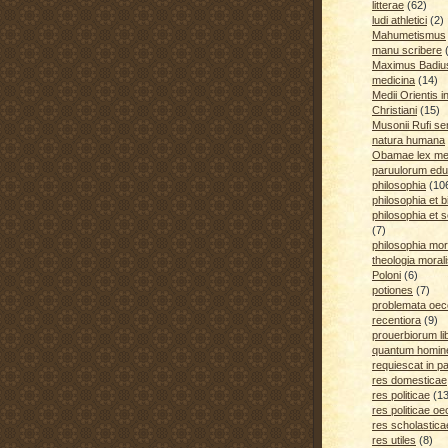
litterae
(62)
ludi athletici
(2)
Mahumetismus
manu scribere
Maximus Badiu
medicina
(14)
Medii Orientis i
Christiani
(15)
Musonii Rufi se
natura humana
Obamae lex med
paruulorum edu
philosophia
(10
philosophia et b
philosophia et s
(7)
philosophia mora
theologia moral
Poloni
(6)
potiones
(7)
problemata oe
recentiora
(9)
prouerbiorum li
quantum homines
requiescat in p
res domesticae
res politicae
(1
res politicae o
res scholastica
res utiles
(8)