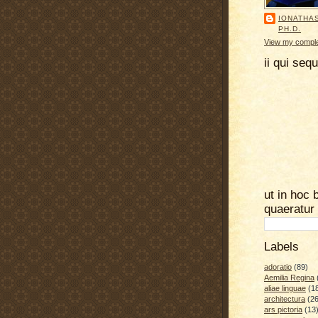
IONATHA
PH.D.
View my complet
ii qui seq
ut in hoc 
quaeratur
Labels
adoratio
(89)
Aemilia Regina
aliae linguae
(1
architectura
(26
ars pictoria
(13