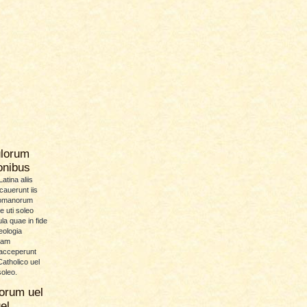
ulorum
ionibus
atina aliis
icauerunt iis
Romanorum
 uti soleo
la quae in fide
eologia
uam
 acceperunt
atholico uel
soleo.
orum uel
el