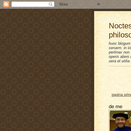
Noctes
philos
hunc blogum 
seruem. in i
pertinax non 
operis alien
uera et utilia
pagina prin
de me