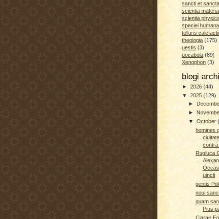
sancti et sanct
scientia materia
scientia physic
speciei humana
telluris calefacti
theologia
(175)
uestis
(3)
uocabula
(89)
Xenophon
(3)
blogi arc
►
2026
(44)
▼
2025
(129)
►
Decemb
►
Novemb
▼
October
homines q
ciuita
contra 
Rugluca 
Alexa
Occas
uincit
gentis Pol
noui sanct
quam san
Pius p
Ciarae Eq