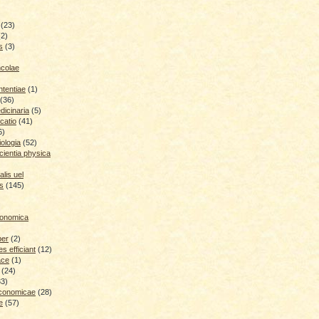
(23)
(2)
s
(3)
ncolae
ntentiae
(1)
(36)
icinaria
(5)
catio
(41)
6)
iologia
(52)
cientia physica
lis uel
is
(145)
conomica
ber
(2)
 efficiant
(12)
ace
(1)
(24)
33)
economicae
(28)
e
(57)