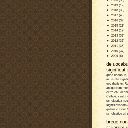
►
2019
(17)
►
2018
(38)
►
2017
(46)
►
2016
(37)
►
2015
(29)
►
2014
(19)
►
2013
(37)
►
2012
(31)
►
2011
(38)
►
2010
(37)
►
2009
(8)
de uocab
significat
quae uocabula L
aeuis alia signif
uocabulis ex 
antiquorum more
extra ea uocabu
Catholica uel th
scholastica no
significationem
quibus e more C
scholastico uti 
breue nou
rariorum u