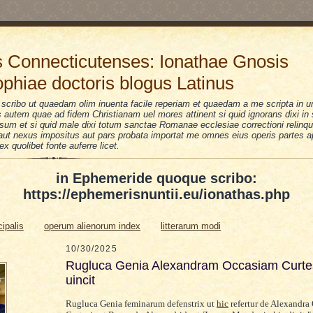
 Connecticutenses: Ionathae Gnosis
ophiae doctoris blogus Latinus
scribo ut quaedam olim inuenta facile reperiam et quaedam a me scripta in u
is autem quae ad fidem Christianam uel mores attinent si quid ignorans dixi i
sum et si quid male dixi totum sanctae Romanae ecclesiae correctioni relinquo
i aut nexus impositus aut pars probata importat me omnes eius operis partes a
 ex quolibet fonte auferre licet.
in Ephemeride quoque scribo:
https://ephemerisnuntii.eu/ionathas.php
cipalis
operum alienorum index
litterarum modi
10/30/2025
Rugluca Genia Alexandram Occasiam Curt
uincit
Rugluca Genia feminarum defenstrix ut
hic
refertur de Alexandra