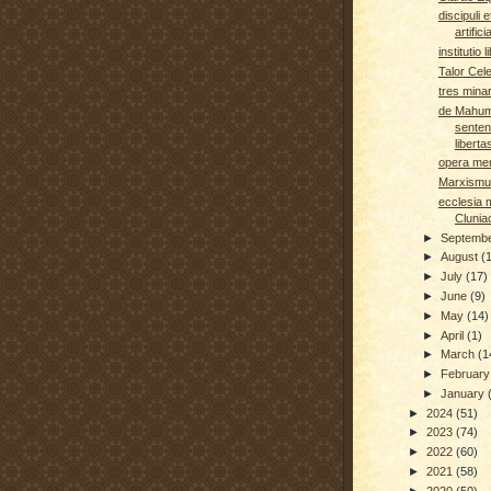
discipuli e
artificia
institutio l
Talor Cele
tres mina
de Mahum
senten
liberta
opera me
Marxismus
ecclesia 
Clunia
►
Septemb
►
August
(
►
July
(17)
►
June
(9)
►
May
(14)
►
April
(1)
►
March
(1
►
Februar
►
January
►
2024
(51)
►
2023
(74)
►
2022
(60)
►
2021
(58)
►
2020
(50)