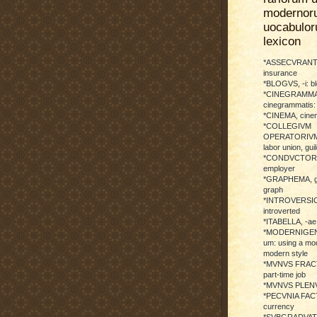
modernor
uocabulo
lexicon
*ASSECVRANTI
insurance
*BLOGVS, -i: b
*CINEGRAMMA
cinegrammatis:
*CINEMA, cinem
*COLLEGIVM
OPERATORIVM: 
labor union, guil
*CONDVCTOR, 
employer
*GRAPHEMA, g
graph
*INTROVERSICI
introverted
*ITABELLA, -ae,
*MODERNIGENE
um: using a mod
modern style
*MVNVS FRAC
part-time job
*MVNVS PLENVM:
*PECVNIA FACTI
currency
*SVBGRADVATO