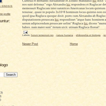
Curtesia et Bernardo Alexandride et Zorano Mandanio
hic
dixit "a
nos sunt delemur." ergo Alexandra
hic
respondens et Ruglucae de
S GNOSIS
memorauit Ruglucam inter natatrices Americanas locum quintum
tenuisse...quasi in populo 3x10^8 hominum locus quintus non ess
e profile
quod ipsa Rugluca quoque dixit. porro cum Alexandra ab Rugluc
disputationem prouocata
hic
respondisset "atque hanc hominem 
uuntur:
uerum adipiscendum prouocare uelim" Rugluca
hic
dicens "munu
habeo. nam mater sum" iterum uicit. utinam Rugluca floreat!
Labels:
horum temporum res
,
natura humana
,
philosophia et biologia
,
re
Newer Post
Home
blogo
(3)
8)
)
)