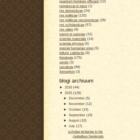
quantum homines efficiant
(12)
requiescat in pace
(1)
res domesticae
(24)
res politicae
(133)
res politicae oeconomicae
(28)
res scholasticae
(57)
res utiles
(8)
sancti et sanctae
(31)
scientia materialis
(14)
scientia physica
(6)
speciei humanae origo
(5)
telluris calefactio
(8)
theologia
(175)
uestis
(3)
uocabula
(89)
Xenophon
(3)
blogi archiuum
►
2026
(44)
▼
2025
(129)
►
December
(5)
►
November
(12)
►
October
(14)
►
September
(19)
►
August
(10)
▼
July
(17)
scholae tertiariae in his
ciuitatibus foederatis