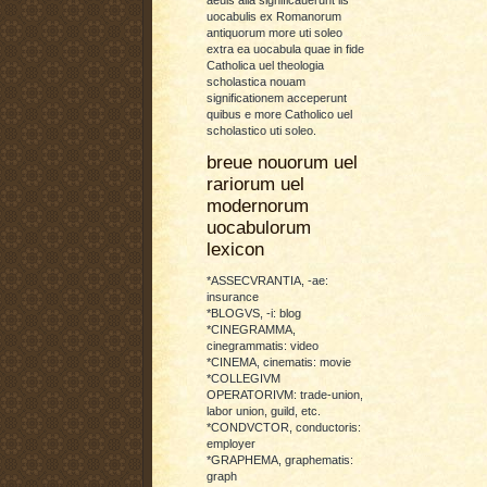
uocabulis ex Romanorum
antiquorum more uti soleo
extra ea uocabula quae in fide
Catholica uel theologia
scholastica nouam
significationem acceperunt
quibus e more Catholico uel
scholastico uti soleo.
breue nouorum uel
rariorum uel
modernorum
uocabulorum
lexicon
*ASSECVRANTIA, -ae:
insurance
*BLOGVS, -i: blog
*CINEGRAMMA,
cinegrammatis: video
*CINEMA, cinematis: movie
*COLLEGIVM
OPERATORIVM: trade-union,
labor union, guild, etc.
*CONDVCTOR, conductoris:
employer
*GRAPHEMA, graphematis:
graph