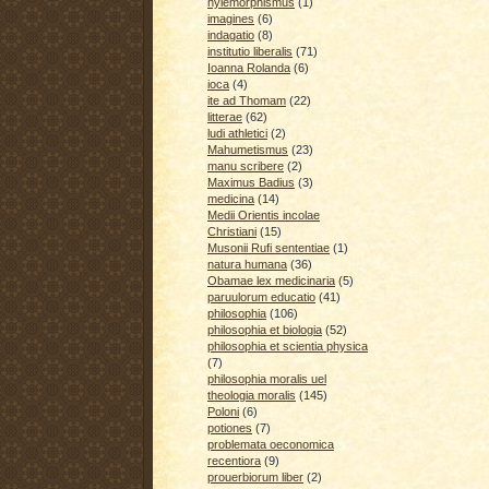
hylemorphismus
(1)
imagines
(6)
indagatio
(8)
institutio liberalis
(71)
Ioanna Rolanda
(6)
ioca
(4)
ite ad Thomam
(22)
litterae
(62)
ludi athletici
(2)
Mahumetismus
(23)
manu scribere
(2)
Maximus Badius
(3)
medicina
(14)
Medii Orientis incolae
Christiani
(15)
Musonii Rufi sententiae
(1)
natura humana
(36)
Obamae lex medicinaria
(5)
paruulorum educatio
(41)
philosophia
(106)
philosophia et biologia
(52)
philosophia et scientia physica
(7)
philosophia moralis uel
theologia moralis
(145)
Poloni
(6)
potiones
(7)
problemata oeconomica
recentiora
(9)
prouerbiorum liber
(2)