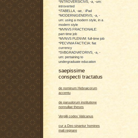
*INTROVERSICIVS, -a, -um:
introverted
*ITABELLA, -ae, : iPad
*MODERNIGENERVS, -a, -
um: using a modern style, in a
modern style
*MVNVS FRACTIONALE:
part-time job
*MVNVS PLENVM: full-time job
*PECVNIA FACTICIA: fiat
currency
*SVBGRADVATORIVS, -a, -
um: pertaining to
undergraduate education
saepissime
conspecti tractatus
de nominum Hebraicorum
accentu
de paruulorum institutione
nonnullae theses
Vergilii codex Vaticanus
cur a Deo sinantur homines
mali regnare