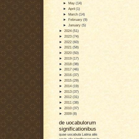
►
May
(14)
►
April
(1)
►
March
(14)
►
February
(9)
►
January
(5)
►
2024
(51)
►
2023
(74)
►
2022
(60)
►
2021
(58)
►
2020
(50)
►
2019
(17)
►
2018
(38)
►
2017
(46)
►
2016
(37)
►
2015
(29)
►
2014
(19)
►
2013
(37)
►
2012
(31)
►
2011
(38)
►
2010
(37)
►
2009
(8)
de uocabulorum
significationibus
quae uocabula Latina aliis
aeuis alia significauerunt iis