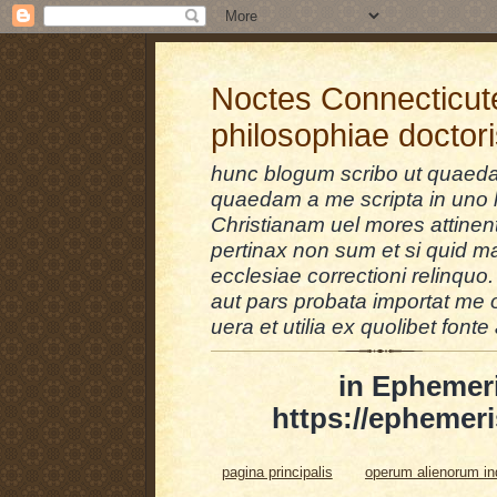
Noctes Connecticut
philosophiae doctor
hunc blogum scribo ut quaedam
quaedam a me scripta in uno l
Christianam uel mores attinent
pertinax non sum et si quid 
ecclesiae correctioni relinquo.
aut pars probata importat me 
uera et utilia ex quolibet fonte 
in Ephemer
https://ephemeri
pagina principalis
operum alienorum i