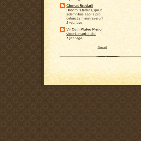
Chorus Breviarii
Habēmus frātrēs, quī in
sōlemnibus sacrīs prō
dēfūnctīs ministrāvērunt
1 year ago
Vir Cum Pluteo Pleno
victoria magistralis!
1 year ago
Show All