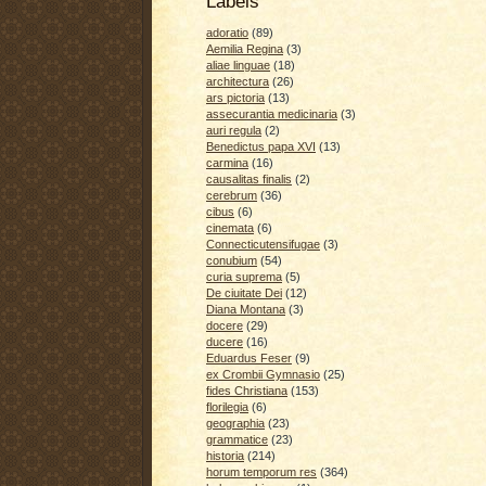
Labels
adoratio
(89)
Aemilia Regina
(3)
aliae linguae
(18)
architectura
(26)
ars pictoria
(13)
assecurantia medicinaria
(3)
auri regula
(2)
Benedictus papa XVI
(13)
carmina
(16)
causalitas finalis
(2)
cerebrum
(36)
cibus
(6)
cinemata
(6)
Connecticutensifugae
(3)
conubium
(54)
curia suprema
(5)
De ciuitate Dei
(12)
Diana Montana
(3)
docere
(29)
ducere
(16)
Eduardus Feser
(9)
ex Crombii Gymnasio
(25)
fides Christiana
(153)
florilegia
(6)
geographia
(23)
grammatice
(23)
historia
(214)
horum temporum res
(364)