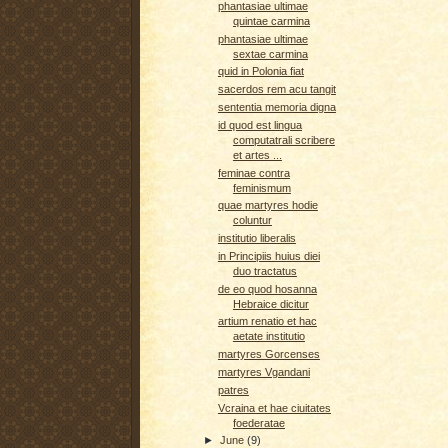
phantasiae ultimae
quintae carmina
phantasiae ultimae
sextae carmina
quid in Polonia fiat
sacerdos rem acu tangit
sententia memoria digna
id quod est lingua
computatrali scribere
et artes ...
feminae contra
feminismum
quae martyres hodie
coluntur
institutio liberalis
in Principiis huius diei
duo tractatus
de eo quod hosanna
Hebraice dicitur
artium renatio et hac
aetate institutio
martyres Gorcenses
martyres Vgandani
patres
Vcraina et hae ciuitates
foederatae
►
June
(9)