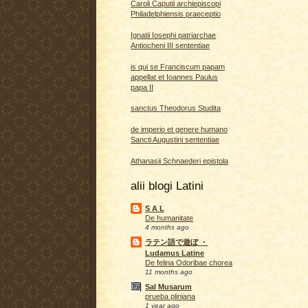
Caroli Caputii archiepiscopi
Philadelphiensis praeceptio
Ignatii Iosephi patriarchae
Antiocheni III sententiae
is qui se Franciscum papam
appellat et Ioannes Paulus
papa II
sanctus Theodorus Studita
de imperio et genere humano
Sancti Augustini sententiae
Athanasii Schnaederi epistola
alii blogi Latini
S A L
De humanitate
4 months ago
ラテン語で遊ぼ ・
Ludamus Latine
De felina Odoribae chorea
11 months ago
Sal Musarum
prueba pliniana
1 year ago