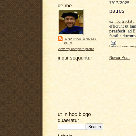
7/07/2025
de me
patres
ex
hoc tractatu
efficiunt ut fa
praefecit
. ad E
familia ducturo
IONATHAS GNOSIS
PH.D.
Labels:
horum tem
View my complete profile
ii qui sequuntur:
Newer Post
ut in hoc blogo
quaeratur