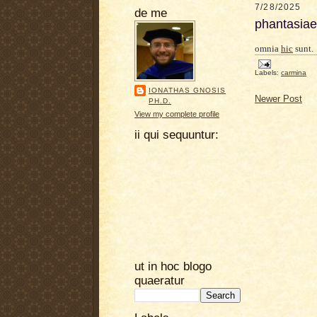
7/28/2025
de me
phantasiae
omnia
hic
sunt.
Labels:
carmina
IONATHAS GNOSIS
Newer Post
PH.D.
View my complete profile
ii qui sequuntur:
ut in hoc blogo
quaeratur