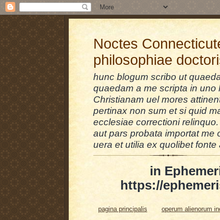
Noctes Connecticut
philosophiae doctor
hunc blogum scribo ut quaedam
quaedam a me scripta in uno l
Christianam uel mores attinent
pertinax non sum et si quid 
ecclesiae correctioni relinquo.
aut pars probata importat me 
uera et utilia ex quolibet fonte 
in Ephemer
https://ephemeri
pagina principalis
operum alienorum i