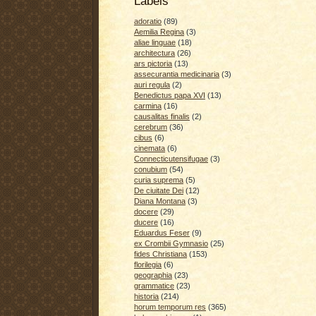
Labels
adoratio
(89)
Aemilia Regina
(3)
aliae linguae
(18)
architectura
(26)
ars pictoria
(13)
assecurantia medicinaria
(3)
auri regula
(2)
Benedictus papa XVI
(13)
carmina
(16)
causalitas finalis
(2)
cerebrum
(36)
cibus
(6)
cinemata
(6)
Connecticutensifugae
(3)
conubium
(54)
curia suprema
(5)
De ciuitate Dei
(12)
Diana Montana
(3)
docere
(29)
ducere
(16)
Eduardus Feser
(9)
ex Crombii Gymnasio
(25)
fides Christiana
(153)
florilegia
(6)
geographia
(23)
grammatice
(23)
historia
(214)
horum temporum res
(365)