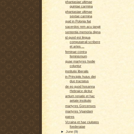
phantasiae ultimae
quintae carmina
phantasiae ultimae
sextae carmina
quid in Polonia fiat
sacerdos rem acu tangit
sententia memoria digna
id quod est lingua
computatrali scribere
et artes ...
feminae contra
feminismum
quae martyres hodie
coluntur
institutio liberalis
in Principiis huius diei
duo tractatus
de eo quod hosanna
Hebraice dicitur
artium renatio et hac
aetate institutio
martyres Gorcenses
martyres Vgandani
patres
Vcraina et hae ciuitates
foederatae
►
June
(9)