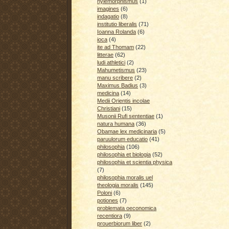
hylemorphismus
(1)
imagines
(6)
indagatio
(8)
institutio liberalis
(71)
Ioanna Rolanda
(6)
ioca
(4)
ite ad Thomam
(22)
litterae
(62)
ludi athletici
(2)
Mahumetismus
(23)
manu scribere
(2)
Maximus Badius
(3)
medicina
(14)
Medii Orientis incolae
Christiani
(15)
Musonii Rufi sententiae
(1)
natura humana
(36)
Obamae lex medicinaria
(5)
paruulorum educatio
(41)
philosophia
(106)
philosophia et biologia
(52)
philosophia et scientia physica
(7)
philosophia moralis uel
theologia moralis
(145)
Poloni
(6)
potiones
(7)
problemata oeconomica
recentiora
(9)
prouerbiorum liber
(2)