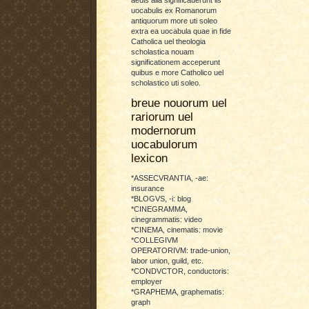
uocabulis ex Romanorum
antiquorum more uti soleo
extra ea uocabula quae in fide
Catholica uel theologia
scholastica nouam
significationem acceperunt
quibus e more Catholico uel
scholastico uti soleo.
breue nouorum uel
rariorum uel
modernorum
uocabulorum
lexicon
*ASSECVRANTIA, -ae:
insurance
*BLOGVS, -i: blog
*CINEGRAMMA,
cinegrammatis: video
*CINEMA, cinematis: movie
*COLLEGIVM
OPERATORIVM: trade-union,
labor union, guild, etc.
*CONDVCTOR, conductoris:
employer
*GRAPHEMA, graphematis:
graph