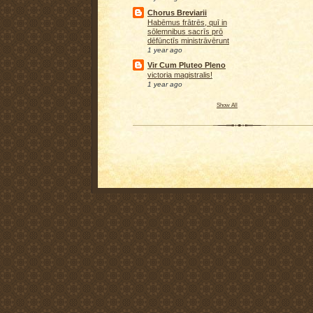
Chorus Breviarii
Habēmus frātrēs, quī in
sōlemnibus sacrīs prō
dēfūnctīs ministrāvērunt
1 year ago
Vir Cum Pluteo Pleno
victoria magistralis!
1 year ago
Show All