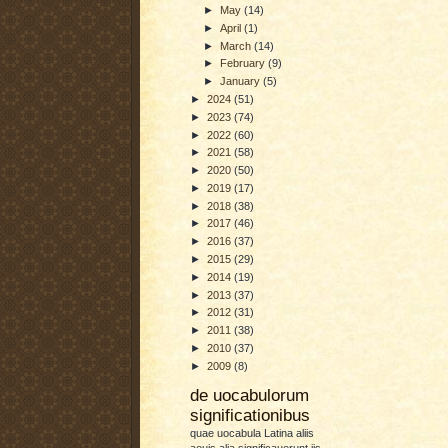
►
May
(14)
►
April
(1)
►
March
(14)
►
February
(9)
►
January
(5)
►
2024
(51)
►
2023
(74)
►
2022
(60)
►
2021
(58)
►
2020
(50)
►
2019
(17)
►
2018
(38)
►
2017
(46)
►
2016
(37)
►
2015
(29)
►
2014
(19)
►
2013
(37)
►
2012
(31)
►
2011
(38)
►
2010
(37)
►
2009
(8)
de uocabulorum
significationibus
quae uocabula Latina aliis
aeuis alia significauerunt iis