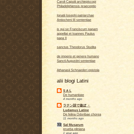
Caroli Caputii archiepiscopi
Philadelphiensis praeceptio
Ignatii Iosephi patriarchae
Antiocheni III sententiae
is qui se Franciscum papam
appellat et Ioannes Paulus
papa II
sanctus Theodorus Studita
de imperio et genere humano
Sancti Augustini sententiae
Athanasii Schnaederi epistola
alii blogi Latini
S A L
De humanitate
4 months ago
ラテン語で遊ぼ ・
Ludamus Latine
De felina Odoribae chorea
11 months ago
Sal Musarum
prueba pliniana
1 year ago