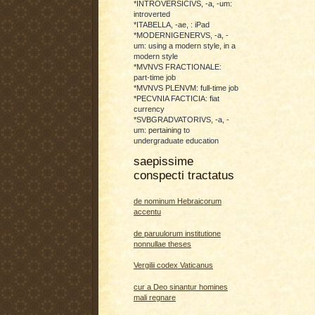
*INTROVERSICIVS, -a, -um:
introverted
*ITABELLA, -ae, : iPad
*MODERNIGENERVS, -a, -
um: using a modern style, in a
modern style
*MVNVS FRACTIONALE:
part-time job
*MVNVS PLENVM: full-time job
*PECVNIA FACTICIA: fiat
currency
*SVBGRADVATORIVS, -a, -
um: pertaining to
undergraduate education
saepissime
conspecti tractatus
de nominum Hebraicorum
accentu
de paruulorum institutione
nonnullae theses
Vergilii codex Vaticanus
cur a Deo sinantur homines
mali regnare