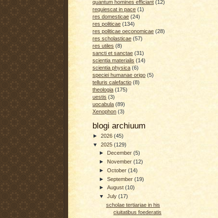
quantum homines efficiant
(12)
requiescat in pace
(1)
res domesticae
(24)
res politicae
(134)
res politicae oeconomicae
(28)
res scholasticae
(57)
res utiles
(8)
sancti et sanctae
(31)
scientia materialis
(14)
scientia physica
(6)
speciei humanae origo
(5)
telluris calefactio
(8)
theologia
(175)
uestis
(3)
uocabula
(89)
Xenophon
(3)
blogi archiuum
►
2026
(45)
▼
2025
(129)
►
December
(5)
►
November
(12)
►
October
(14)
►
September
(19)
►
August
(10)
▼
July
(17)
scholae tertiariae in his
ciuitatibus foederatis