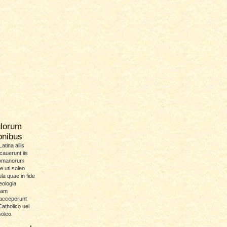
ulorum
ionibus
atina aliis
icauerunt iis
Romanorum
 uti soleo
la quae in fide
eologia
uam
 acceperunt
atholico uel
soleo.