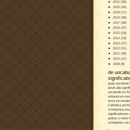
►
2021
(58)
►
2020
(50)
►
2019
(17)
►
2018
(38)
►
2017
(46)
►
2016
(37)
►
2015
(29)
►
2014
(19)
►
2013
(37)
►
2012
(31)
►
2011
(38)
►
2010
(37)
►
2009
(8)
de uocab
significat
quae uocabula L
aeuis alia signif
uocabulis ex 
antiquorum more
extra ea uocabu
Catholica uel th
scholastica no
significationem
quibus e more C
scholastico uti 