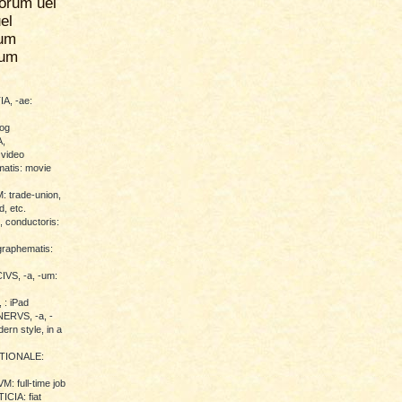
orum uel
el
um
rum
A, -ae:
log
,
 video
atis: movie
trade-union,
d, etc.
conductoris:
raphematis:
VS, -a, -um:
 : iPad
RVS, -a, -
ern style, in a
TIONALE:
 full-time job
CIA: fiat