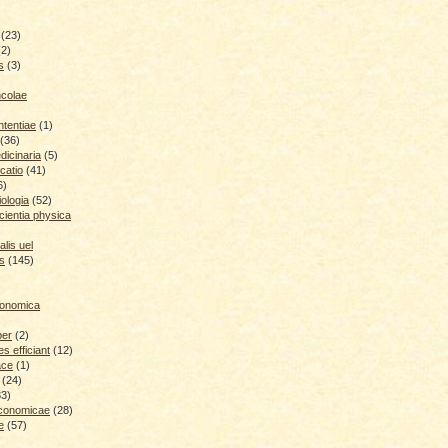
(23)
(2)
s
(3)
ncolae
ntentiae
(1)
(36)
icinaria
(5)
catio
(41)
6)
iologia
(52)
cientia physica
lis uel
is
(145)
conomica
ber
(2)
 efficiant
(12)
ace
(1)
(24)
33)
economicae
(28)
e
(57)