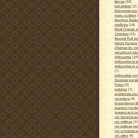
litterae
(62)
ludi athletici
(2)
Mahumetismus
manu scribere
Maximus Badiu
medicina
(14)
Medii Orientis i
Christiani
(15)
Musonii Rufi se
natura humana
Obamae lex med
paruulorum edu
philosophia
(10
philosophia et b
philosophia et s
(7)
philosophia mora
theologia moral
Poloni
(6)
potiones
(7)
problemata oe
recentiora
(9)
prouerbiorum li
quantum homines
requiescat in p
res domesticae
res politicae
(1
res politicae o
res scholastica
res utiles
(8)