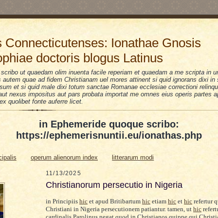
 Connecticutenses: Ionathae Gnosis
ophiae doctoris blogus Latinus
scribo ut quaedam olim inuenta facile reperiam et quaedam a me scripta in u
is autem quae ad fidem Christianam uel mores attinent si quid ignorans dixi i
sum et si quid male dixi totum sanctae Romanae ecclesiae correctioni relinquo
i aut nexus impositus aut pars probata importat me omnes eius operis partes a
 ex quolibet fonte auferre licet.
in Ephemeride quoque scribo:
https://ephemerisnuntii.eu/ionathas.php
cipalis
operum alienorum index
litterarum modi
11/13/2025
Christianorum persecutio in Nigeria
in Principiis
hic
et apud Britibartum
hic
etiam
hic
et
hic
refertur
Christiani in Nigeria persecutionem patiantur. tamen, ut
hic
refert
cardinalis Parolinus negat quod in Christianos quippe qui Christi