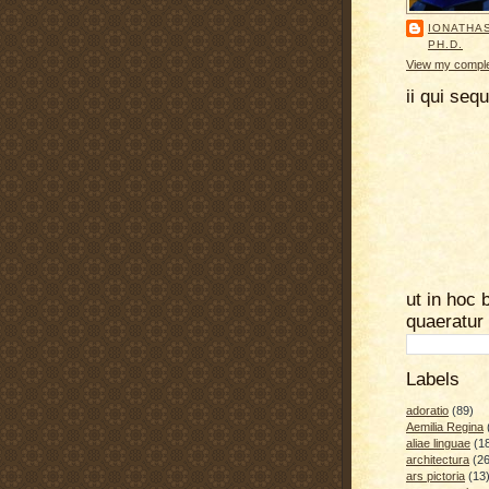
IONATHA
PH.D.
View my complet
ii qui seq
ut in hoc 
quaeratur
Labels
adoratio
(89)
Aemilia Regina
aliae linguae
(1
architectura
(26
ars pictoria
(13