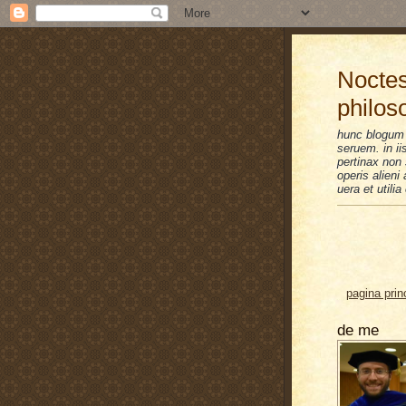
Noctes
philos
hunc blogum 
seruem. in i
pertinax non 
operis alien
uera et utilia
pagina prin
de me