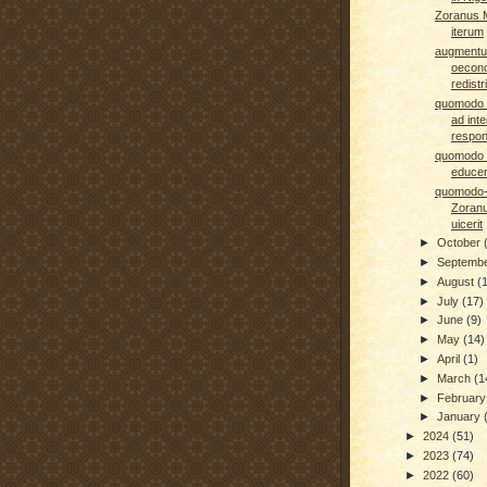
Zoranus 
iterum
augment
oecon
redistr
quomodo S
ad int
respon
quomodo p
educen
quomodo-
Zoran
uicerit
►
October
►
Septemb
►
August
(
►
July
(17)
►
June
(9)
►
May
(14)
►
April
(1)
►
March
(1
►
Februar
►
January
►
2024
(51)
►
2023
(74)
►
2022
(60)