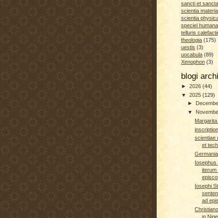
sancti et sanct
scientia materia
scientia physic
speciei humana
telluris calefacti
theologia
(175)
uestis
(3)
uocabula
(89)
Xenophon
(3)
blogi arc
►
2026
(44)
▼
2025
(129)
►
Decemb
▼
Novemb
Margarita 
inscriptio
scientiae
et tec
Germania 
Iosephus 
iterum 
episco
Iosephi St
senten
ad epis
Christian
in Nige