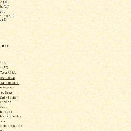
ae
(31)
lis
(14)
a
(6)
e origo
(5)
o
(8)
hiuum
er
(5)
er
(12)
Talor Viridis
nes Latinae
 mathematicae
hnologicae
et Sinae
Striculandus
et alii ad
pos ...
riculandi
tiae praesertim
c...
orum persecutio
ria