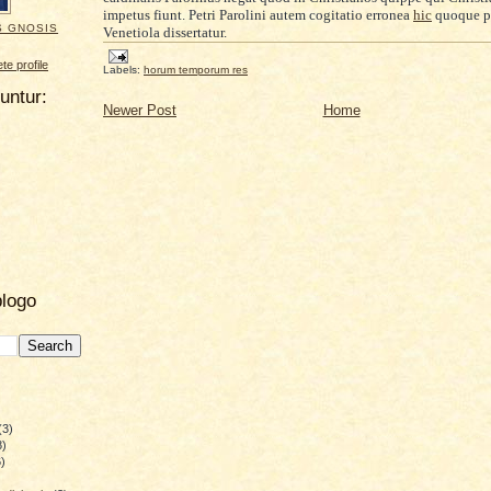
impetus fiunt. Petri Parolini autem cogitatio erronea
hic
quoque pr
S GNOSIS
Venetiola dissertatur.
e profile
Labels:
horum temporum res
uuntur:
Newer Post
Home
blogo
(3)
8)
)
)