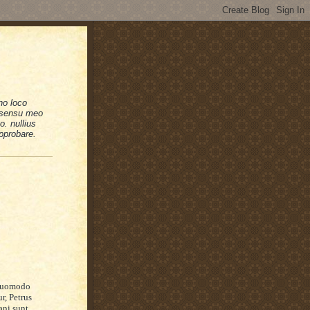
no loco
n sensu meo
. nullius
pprobare.
 quomodo
ur, Petrus
ani sunt