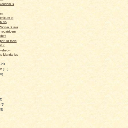
Mandanius
um
omicum et
ibutio
idinia Suinia
errogatricem
derit
aruuli male
tur
-eheu--
us Mandanius
(14)
er
(19)
10)
4)
y
(9)
(5)