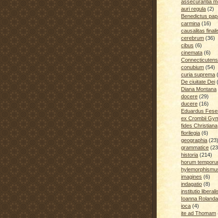
assecurantia me
auri regula
(2)
Benedictus pap
carmina
(16)
causalitas finali
cerebrum
(36)
cibus
(6)
cinemata
(6)
Connecticutens
conubium
(54)
curia suprema
De ciuitate Dei
Diana Montana
docere
(29)
ducere
(16)
Eduardus Fese
ex Crombii Gy
fides Christiana
florilegia
(6)
geographia
(23
grammatice
(23
historia
(214)
horum temporu
hylemorphismu
imagines
(6)
indagatio
(8)
institutio liberali
Ioanna Rolanda
ioca
(4)
ite ad Thomam