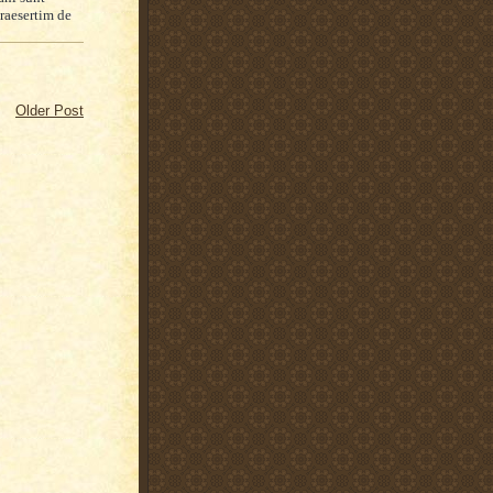
aesertim de
Older Post