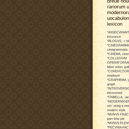
breue nou
rariorum u
modernor
uocabulo
lexicon
*ASSECVRANTI
insurance
*BLOGVS, -i: b
*CINEGRAMMA
cinegrammatis:
*CINEMA, cinem
*COLLEGIVM
OPERATORIVM: 
labor union, guil
*CONDVCTOR, 
employer
*GRAPHEMA, g
graph
*INTROVERSICI
introverted
*ITABELLA, -ae,
*MODERNIGENE
um: using a mod
modern style
*MVNVS FRAC
part-time job
*MVNVS PLENVM:
*PECVNIA FACTI