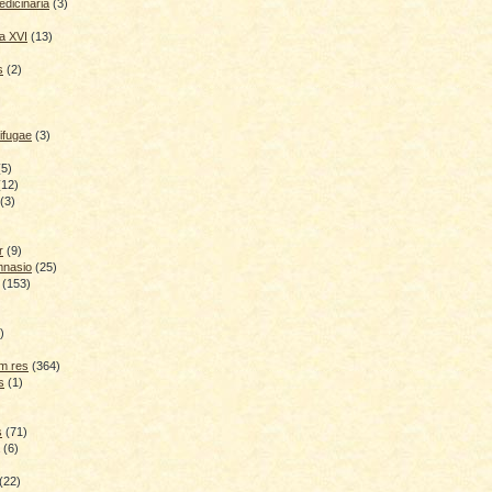
dicinaria
(3)
a XVI
(13)
s
(2)
ifugae
(3)
(5)
(12)
(3)
r
(9)
mnasio
(25)
(153)
)
)
m res
(364)
s
(1)
s
(71)
(6)
(22)