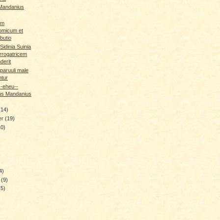
Mandanius
um
omicum et
ibutio
idinia Suinia
errogatricem
derit
aruuli male
tur
-eheu--
us Mandanius
(14)
er
(19)
10)
4)
y
(9)
(5)