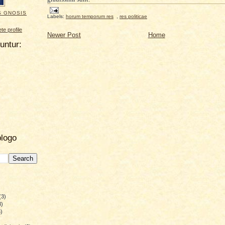
S GNOSIS
Labels:
horum temporum res
,
res politicae
e profile
Newer Post
Home
uuntur:
blogo
(3)
8)
)
)