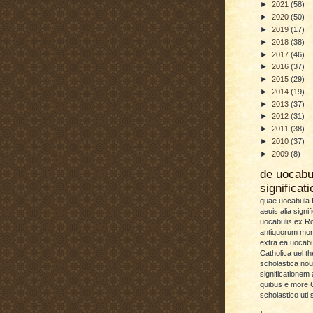
►
2021
(58)
►
2020
(50)
►
2019
(17)
►
2018
(38)
►
2017
(46)
►
2016
(37)
►
2015
(29)
►
2014
(19)
►
2013
(37)
►
2012
(31)
►
2011
(38)
►
2010
(37)
►
2009
(8)
de uocab
significat
quae uocabula L
aeuis alia signif
uocabulis ex 
antiquorum more
extra ea uocabu
Catholica uel th
scholastica no
significationem
quibus e more C
scholastico uti 