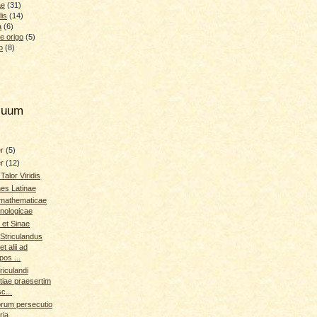
ae
(31)
lis
(14)
a
(6)
e origo
(5)
o
(8)
hiuum
er
(5)
er
(12)
Talor Viridis
nes Latinae
 mathematicae
hnologicae
et Sinae
Striculandus
et alii ad
pos ...
riculandi
tiae praesertim
c...
orum persecutio
ria