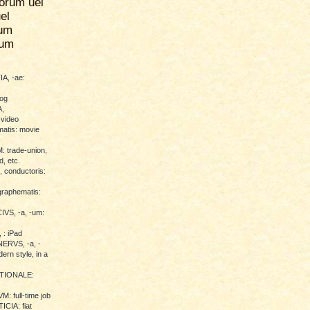
orum uel
el
um
rum
A, -ae:
log
,
 video
atis: movie
trade-union,
d, etc.
conductoris:
raphematis:
VS, -a, -um:
 : iPad
RVS, -a, -
ern style, in a
TIONALE:
 full-time job
CIA: fiat