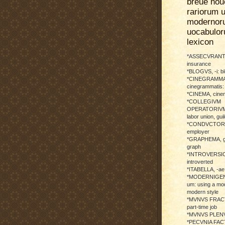
breue nou
rariorum u
modernor
uocabulo
lexicon
*ASSECVRANTI
insurance
*BLOGVS, -i: b
*CINEGRAMMA
cinegrammatis:
*CINEMA, cinem
*COLLEGIVM
OPERATORIVM: 
labor union, guil
*CONDVCTOR, 
employer
*GRAPHEMA, g
graph
*INTROVERSICI
introverted
*ITABELLA, -ae,
*MODERNIGENE
um: using a mod
modern style
*MVNVS FRAC
part-time job
*MVNVS PLENVM:
*PECVNIA FACTI