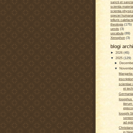
sancti et sanct
scientia materia
scientia physic
speciei humana
telluris calefacti
theologia
(175)
uestis
(3)
uocabula
(89)
Xenophon
(3)
blogi arc
►
2026
(45)
▼
2025
(129)
►
Decemb
▼
Novemb
Margarita 
inscriptio
scientiae
et tec
Germania 
Iosephus 
iterum 
episco
Iosephi St
senten
ad epis
Christian
in Nige