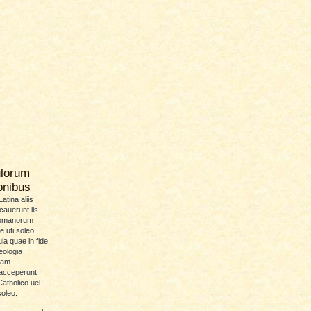
ulorum
ionibus
atina aliis
icauerunt iis
Romanorum
 uti soleo
la quae in fide
eologia
uam
 acceperunt
atholico uel
soleo.