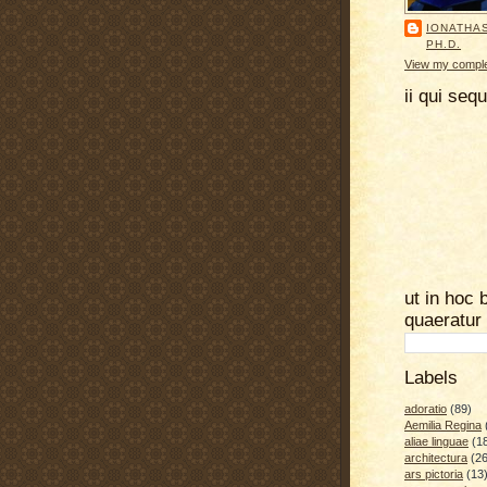
IONATHA
PH.D.
View my complet
ii qui seq
ut in hoc 
quaeratur
Labels
adoratio
(89)
Aemilia Regina
aliae linguae
(1
architectura
(26
ars pictoria
(13