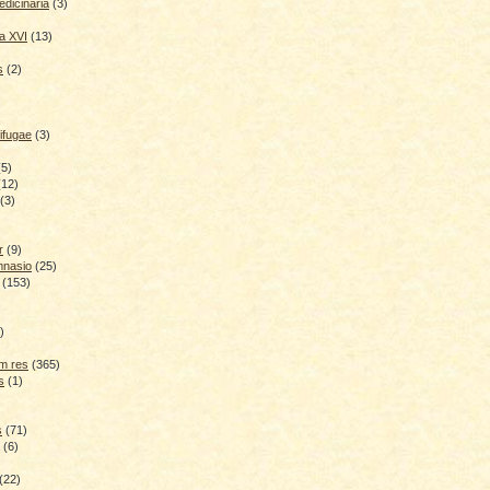
dicinaria
(3)
a XVI
(13)
s
(2)
ifugae
(3)
(5)
(12)
(3)
r
(9)
mnasio
(25)
(153)
)
)
m res
(365)
s
(1)
s
(71)
(6)
(22)