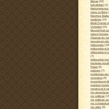
litterae
(62)
ludi athletici
(2)
Mahumetismus
manu scribere
Maximus Badiu
medicina
(14)
Medii Orientis i
Christiani
(15)
Musonii Rufi se
natura humana
Obamae lex med
paruulorum edu
philosophia
(10
philosophia et b
philosophia et s
(7)
philosophia mora
theologia moral
Poloni
(6)
potiones
(7)
problemata oe
recentiora
(9)
prouerbiorum li
quantum homines
requiescat in p
res domesticae
res politicae
(1
res politicae o
res scholastica
res utiles
(8)