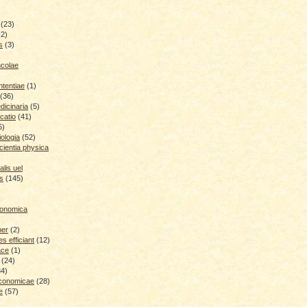
(23)
(2)
s
(3)
ncolae
ntentiae
(1)
(36)
icinaria
(5)
catio
(41)
6)
iologia
(52)
cientia physica
lis uel
is
(145)
conomica
ber
(2)
 efficiant
(12)
ace
(1)
(24)
34)
economicae
(28)
e
(57)