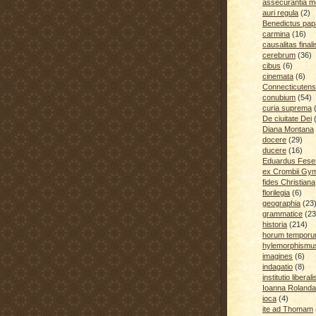
assecurantia me
auri regula
(2)
Benedictus pap
carmina
(16)
causalitas finali
cerebrum
(36)
cibus
(6)
cinemata
(6)
Connecticutens
conubium
(54)
curia suprema
De ciuitate Dei
Diana Montana
docere
(29)
ducere
(16)
Eduardus Fese
ex Crombii Gy
fides Christiana
florilegia
(6)
geographia
(23
grammatice
(23
historia
(214)
horum temporu
hylemorphismu
imagines
(6)
indagatio
(8)
institutio liberali
Ioanna Rolanda
ioca
(4)
ite ad Thomam