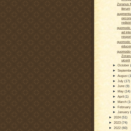
Zoranus 
iterum
augment
oecon
redistr
quomodo S
ad int
respon
quomodo p
educen
quomodo-
Zoran
uicerit
►
October
►
Septemb
►
August
(
►
July
(17)
►
June
(9)
►
May
(14)
►
April
(1)
►
March
(1
►
Februar
►
January
►
2024
(51)
►
2023
(74)
►
2022
(60)