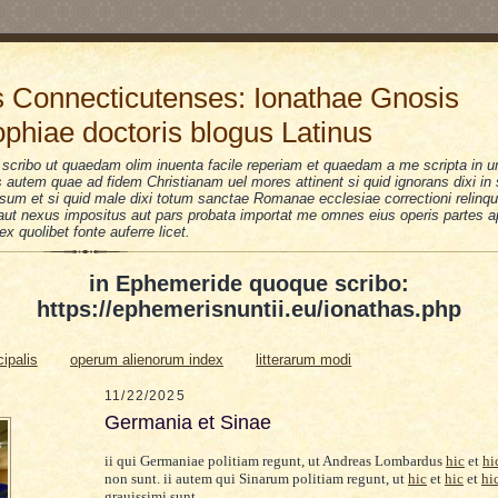
 Connecticutenses: Ionathae Gnosis
ophiae doctoris blogus Latinus
scribo ut quaedam olim inuenta facile reperiam et quaedam a me scripta in u
is autem quae ad fidem Christianam uel mores attinent si quid ignorans dixi i
sum et si quid male dixi totum sanctae Romanae ecclesiae correctioni relinquo
i aut nexus impositus aut pars probata importat me omnes eius operis partes a
 ex quolibet fonte auferre licet.
in Ephemeride quoque scribo:
https://ephemerisnuntii.eu/ionathas.php
cipalis
operum alienorum index
litterarum modi
11/22/2025
Germania et Sinae
ii qui Germaniae politiam regunt, ut Andreas Lombardus
hic
et
hi
non sunt. ii autem qui Sinarum politiam regunt, ut
hic
et
hic
et
hi
grauissimi sunt.