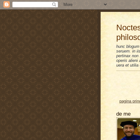
Noctes
philos
hunc blogum 
seruem. in i
pertinax non 
operis alien
uera et utilia
pagina prin
de me