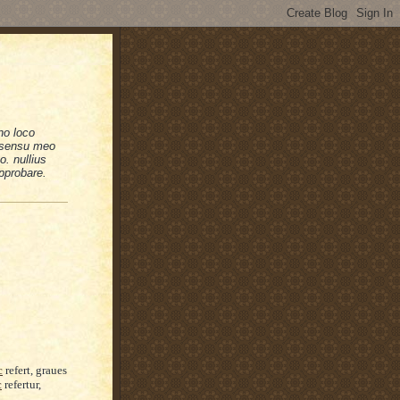
no loco
n sensu meo
. nullius
pprobare.
c
refert, graues
c
refertur,