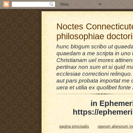
Noctes Connecticut
philosophiae doctor
hunc blogum scribo ut quaedam
quaedam a me scripta in uno l
Christianam uel mores attinent
pertinax non sum et si quid 
ecclesiae correctioni relinquo.
aut pars probata importat me 
uera et utilia ex quolibet fonte 
in Ephemer
https://ephemeri
pagina principalis
operum alienorum i