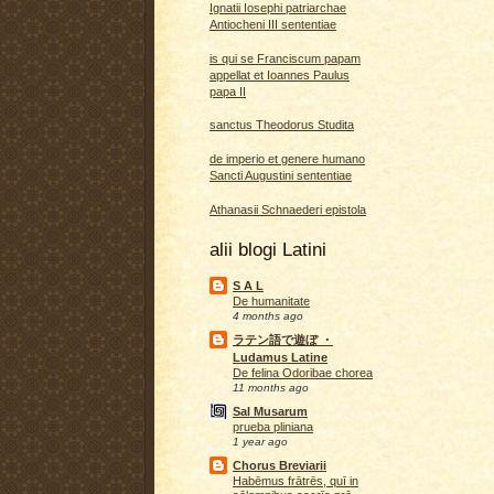
Ignatii Iosephi patriarchae
Antiocheni III sententiae
is qui se Franciscum papam
appellat et Ioannes Paulus
papa II
sanctus Theodorus Studita
de imperio et genere humano
Sancti Augustini sententiae
Athanasii Schnaederi epistola
alii blogi Latini
S A L
De humanitate
4 months ago
ラテン語で遊ぼ ・
Ludamus Latine
De felina Odoribae chorea
11 months ago
Sal Musarum
prueba pliniana
1 year ago
Chorus Breviarii
Habēmus frātrēs, quī in