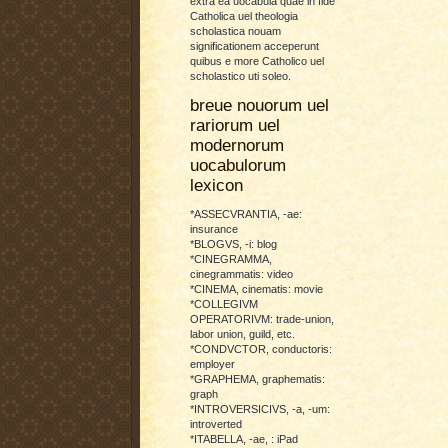
extra ea uocabula quae in fide
Catholica uel theologia
scholastica nouam
significationem acceperunt
quibus e more Catholico uel
scholastico uti soleo.
breue nouorum uel
rariorum uel
modernorum
uocabulorum
lexicon
*ASSECVRANTIA, -ae:
insurance
*BLOGVS, -i: blog
*CINEGRAMMA,
cinegrammatis: video
*CINEMA, cinematis: movie
*COLLEGIVM
OPERATORIVM: trade-union,
labor union, guild, etc.
*CONDVCTOR, conductoris:
employer
*GRAPHEMA, graphematis:
graph
*INTROVERSICIVS, -a, -um:
introverted
*ITABELLA, -ae, : iPad