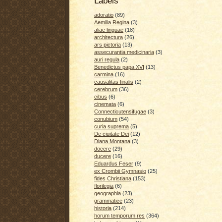
Labels
adoratio
(89)
Aemilia Regina
(3)
aliae linguae
(18)
architectura
(26)
ars pictoria
(13)
assecurantia medicinaria
(3)
auri regula
(2)
Benedictus papa XVI
(13)
carmina
(16)
causalitas finalis
(2)
cerebrum
(36)
cibus
(6)
cinemata
(6)
Connecticutensifugae
(3)
conubium
(54)
curia suprema
(5)
De ciuitate Dei
(12)
Diana Montana
(3)
docere
(29)
ducere
(16)
Eduardus Feser
(9)
ex Crombii Gymnasio
(25)
fides Christiana
(153)
florilegia
(6)
geographia
(23)
grammatice
(23)
historia
(214)
horum temporum res
(364)