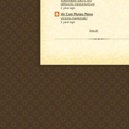
sōlemnibus sacrīs prō
dēfūnctīs ministrāvērunt
1 year ago
Vir Cum Pluteo Pleno
victoria magistralis!
1 year ago
Show All