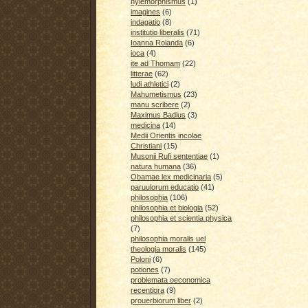
hylemorphismus
(1)
imagines
(6)
indagatio
(8)
institutio liberalis
(71)
Ioanna Rolanda
(6)
ioca
(4)
ite ad Thomam
(22)
litterae
(62)
ludi athletici
(2)
Mahumetismus
(23)
manu scribere
(2)
Maximus Badius
(3)
medicina
(14)
Medii Orientis incolae
Christiani
(15)
Musonii Rufi sententiae
(1)
natura humana
(36)
Obamae lex medicinaria
(5)
paruulorum educatio
(41)
philosophia
(106)
philosophia et biologia
(52)
philosophia et scientia physica
(7)
philosophia moralis uel
theologia moralis
(145)
Poloni
(6)
potiones
(7)
problemata oeconomica
recentiora
(9)
prouerbiorum liber
(2)