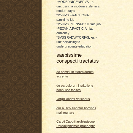
*MODERNIGENERVS, -a, -
um: using a modern style, in a
modern style
*MVNVS FRACTIONALE:
part-time job
*MVNVS PLENVM: full-time job
*PECVNIA FACTICIA: fiat
currency
*SVBGRADVATORIVS, -a, -
um: pertaining to
undergraduate education
saepissime
conspecti tractatus
de nominum Hebraicorum
accentu
de paruulorum institutione
nonnullae theses
Vergilii codex Vaticanus
cur a Deo sinantur homines
mali regnare
Caroli Caputii archiepiscopi
Philadelphiensis praeceptio