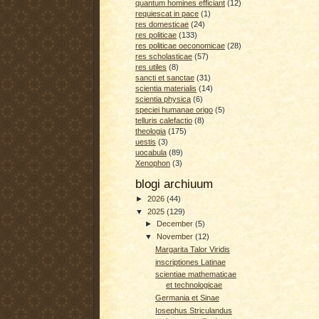
quantum homines efficiant
(12)
requiescat in pace
(1)
res domesticae
(24)
res politicae
(133)
res politicae oeconomicae
(28)
res scholasticae
(57)
res utiles
(8)
sancti et sanctae
(31)
scientia materialis
(14)
scientia physica
(6)
speciei humanae origo
(5)
telluris calefactio
(8)
theologia
(175)
uestis
(3)
uocabula
(89)
Xenophon
(3)
blogi archiuum
►
2026
(44)
▼
2025
(129)
►
December
(5)
▼
November
(12)
Margarita Talor Viridis
inscriptiones Latinae
scientiae mathematicae
et technologicae
Germania et Sinae
Iosephus Striculandus