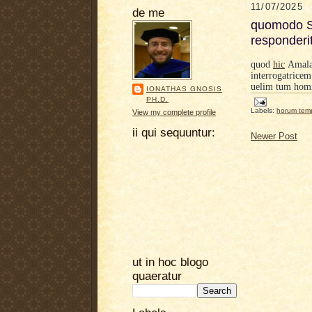
11/07/2025
de me
quomodo Si
responderi
quod
hic
Amala 
interrogatrice
uelim tum homi
IONATHAS GNOSIS
PH.D.
Labels:
horum tem
View my complete profile
ii qui sequuntur:
Newer Post
ut in hoc blogo
quaeratur