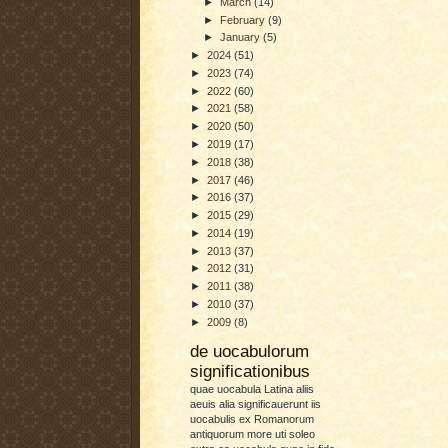
►
March
(14)
►
February
(9)
►
January
(5)
►
2024
(51)
►
2023
(74)
►
2022
(60)
►
2021
(58)
►
2020
(50)
►
2019
(17)
►
2018
(38)
►
2017
(46)
►
2016
(37)
►
2015
(29)
►
2014
(19)
►
2013
(37)
►
2012
(31)
►
2011
(38)
►
2010
(37)
►
2009
(8)
de uocabulorum
significationibus
quae uocabula Latina aliis
aeuis alia significauerunt iis
uocabulis ex Romanorum
antiquorum more uti soleo